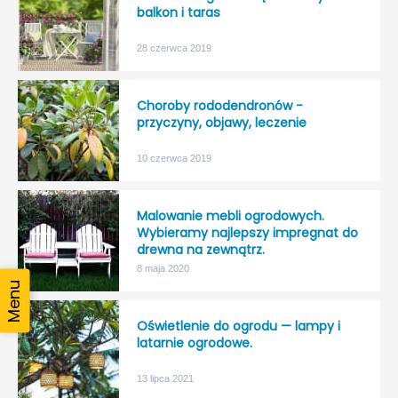
balkon i taras
28 czerwca 2019
Choroby rododendronów -
przyczyny, objawy, leczenie
10 czerwca 2019
Malowanie mebli ogrodowych.
Wybieramy najlepszy impregnat do
drewna na zewnątrz.
8 maja 2020
Oświetlenie do ogrodu — lampy i
latarnie ogrodowe.
13 lipca 2021