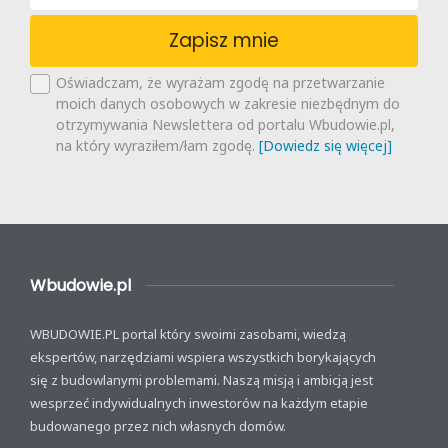
Zapisz mnie
Oświadczam, że wyrażam zgodę na przetwarzanie
moich danych osobowych w zakresie niezbędnym do
otrzymywania Newslettera od portalu Wbudowie.pl,
na który wyraziłem/łam zgodę.
[Dowiedz się więcej]
Wbudowie.pl
WBUDOWIE.PL portal który swoimi zasobami, wiedzą
ekspertów, narzędziami wspiera wszystkich borykających
się z budowlanymi problemami. Naszą misją i ambicją jest
wesprzeć indywidualnych inwestorów na każdym etapie
budowanego przez nich własnych domów.