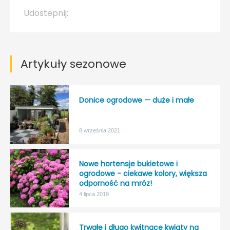
Udostepnij:
Artykuły sezonowe
Donice ogrodowe — duże i małe
8 września 2021
Nowe hortensje bukietowe i
ogrodowe - ciekawe kolory, większa
odporność na mróz!
4 lipca 2019
Trwałe i długo kwitnące kwiaty na