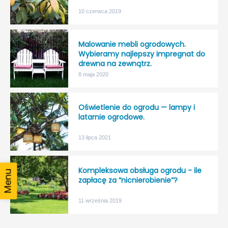
10 czerwca 2019
Malowanie mebli ogrodowych.
Wybieramy najlepszy impregnat do
drewna na zewnątrz.
8 maja 2020
Oświetlenie do ogrodu — lampy i
latarnie ogrodowe.
13 lipca 2021
Kompleksowa obsługa ogrodu - ile
zapłacę za “nicnierobienie”?
11 września 2019