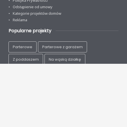
Polityka Prywatności
Odstąpienie od umowy
Kategorie projektów domów
Reklama
Popularne projekty
Parterowe
Parterowe z garażem
Z poddaszem
Na wąską działkę
Nowoczesne
Energooszczędne
Drewniane
Szkieletowe
Copyright 2026 wbudowie.pl - Pomagamy budować. Wszystkie
prawa zastrzeżone.