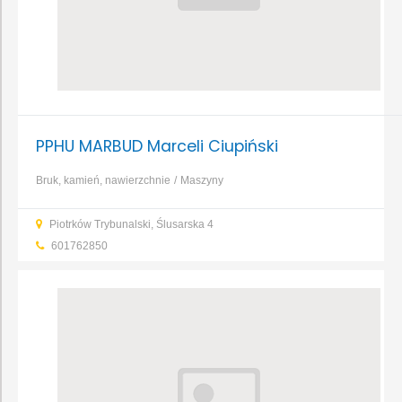
PPHU MARBUD Marceli Ciupiński
Bruk, kamień, nawierzchnie
Maszyny
budowlane
Transport
Prefabrykaty betonowe i
Piotrków Trybunalski, Ślusarska 4
żelbetowe
Glazura, gres, terakota
601762850