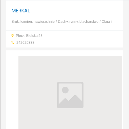
MERKAL
Bruk, kamień, nawierzchnie
Dachy, rynny, blacharstwo
Okna i
drzwi
Wynajem sprzętu
Maszyny budowlane
Transport
Dachy,
Płock, Bielska 58
pokrycia dachowe
Rynny, systemy rynnowe
...
242625338