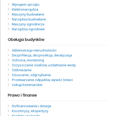
Wynajem sprzętu
Elektronarzędzia
Maszyny budowlane
Narzędzia budowlane
Maszyny ogrodnicze
Narzędzia ogrodowe
Obsługa budynków
Administracja nieruchomości
Dezynfekcja, dezynsekcja, deratyzacja
Ochrona, monitoring
Oczyszczanie ścieków, uzdatnianie wody
Odśnieżanie
Osuszanie, odgrzybianie
Przetwarzanie odpadów, wywóz śmieci
Usługi kominiarskie
Prawo i finanse
Dofinansowanie i dotacje
Kosztorysy, ekspertyzy
Kredyty i pożyczki