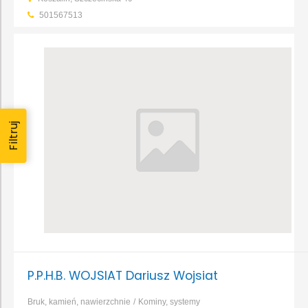
odgromowa
Rynny, systemy rynnowe
Fugi, kleje
Glazura, gres,
501567513
terakota
...
Filtruj
P.P.H.B. WOJSIAT Dariusz Wojsiat
Bruk, kamień, nawierzchnie
Kominy, systemy