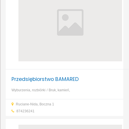
Przedsiębiorstwo BAMARED
Wyburzenia, rozbiórki
Bruk, kamień,
nawierzchnie
Transport
Rynny, systemy rynnowe
Izolacja i
Ruciane-Nida, Boczna 1
ocieplenie
Beton, żelbet
Cement
Cegły, bloczki, pustaki
...
874236241