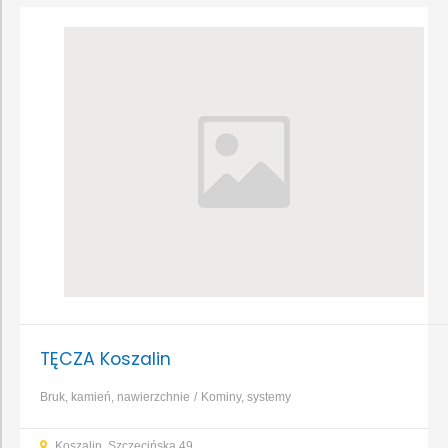
TĘCZA Koszalin
Bruk, kamień, nawierzchnie
Kominy, systemy
kominowe
Transport
Dachy, pokrycia dachowe
Instalacja
Koszalin, Szczecińska 49