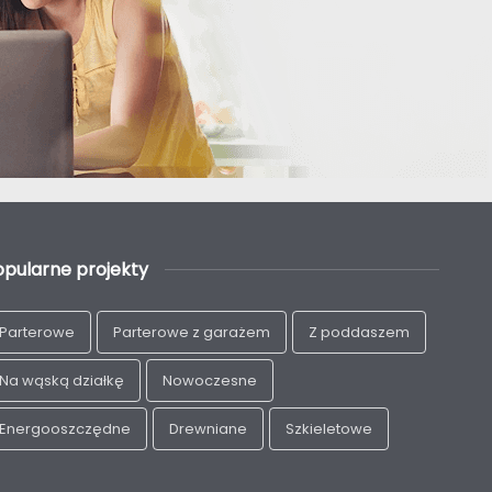
opularne projekty
Parterowe
Parterowe z garażem
Z poddaszem
Na wąską działkę
Nowoczesne
Energooszczędne
Drewniane
Szkieletowe