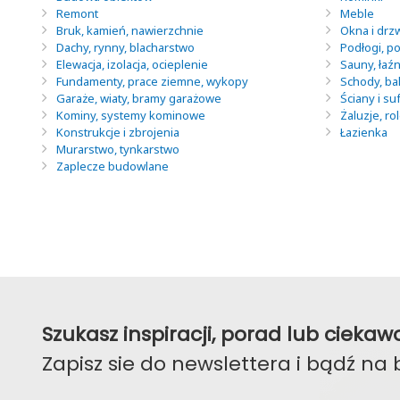
Remont
Meble
Bruk, kamień, nawierzchnie
Okna i drz
Dachy, rynny, blacharstwo
Podłogi, po
Elewacja, izolacja, ocieplenie
Sauny, łaź
Fundamenty, prace ziemne, wykopy
Schody, ba
Garaże, wiaty, bramy garażowe
Ściany i suf
Kominy, systemy kominowe
Żaluzje, ro
Konstrukcje i zbrojenia
Łazienka
Murarstwo, tynkarstwo
Zaplecze budowlane
Szukasz inspiracji, porad lub ciek
Zapisz sie do newslettera i bądź na 