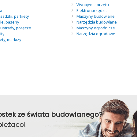
Wynajem sprzętu
wi
Elektronarzędzia
sadzki, parkiety
Maszyny budowlane
nie, baseny
Narzędzia budowlane
lustrady, poręcze
Maszyny ogrodnicze
ity
Narzędzia ogrodowe
lety, markizy
awostek ze świata budowlanego?
bieżąco!