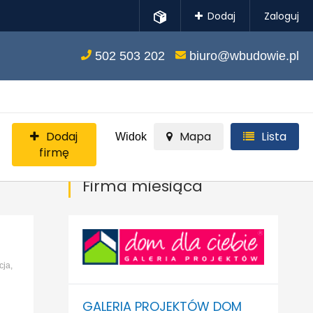
Dodaj
Zaloguj
502 503 202
biuro@wbudowie.pl
Dodaj
Mapa
Lista
Widok
firmę
Firma miesiąca
cja,
GALERIA PROJEKTÓW DOM