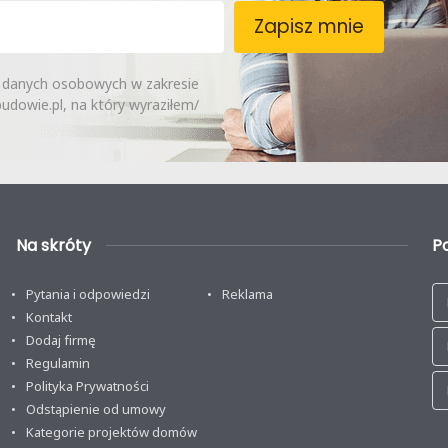
Zapisz mnie
 danych osobowych w zakresie
dowie.pl, na który wyraziłem/
Na skróty
P
Pytania i odpowiedzi
Reklama
Kontakt
Dodaj firmę
Regulamin
Polityka Prywatności
Odstąpienie od umowy
Kategorie projektów domów