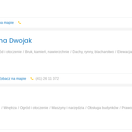
race ziemne, wykopy
...
na mapie
nna Dwojak
ód i otoczenie
Bruk, kamień, nawierzchnie
Dachy, rynny, blacharstwo
Elewacja
race ziemne, wykopy
...
Zobacz na mapie
(41) 26 11 372
e
Wnętrza
Ogród i otoczenie
Maszyny i narzędzia
Obsługa budynków
Prawo 