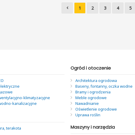
1
2
3
4
5
Ogród i otoczenie
CO
Architektura ogrodowa
elektryczne
Baseny, fontanny, oczka wodne
 gazowe
Bramy i ogrodzenia
wentylacyjno-klimatyzacyjne
Meble ogrodowe
 wodno-kanalizacyjne
Nawadnianie
Oświetlenie ogrodowe
Uprawa roślin
Maszyny i narzędzia
ra, terakota