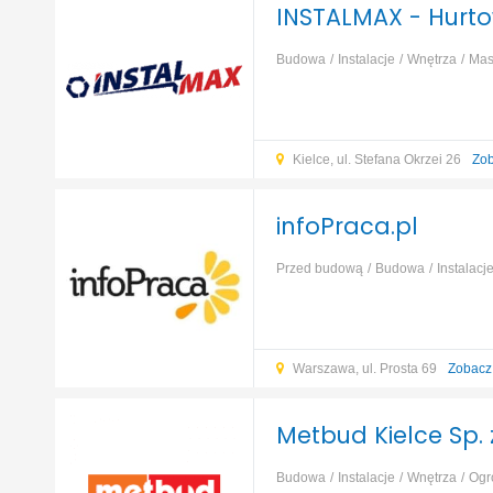
INSTALMAX - Hurto
Budowa
Instalacje
Wnętrza
Mas
Kielce, ul. Stefana Okrzei 26
Zob
infoPraca.pl
Przed budową
Budowa
Instalacj
Warszawa, ul. Prosta 69
Zobacz
Metbud Kielce Sp. z
Budowa
Instalacje
Wnętrza
Ogr