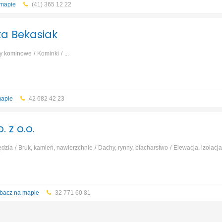
 mapie
(41) 365 12 22
ka Bekasiak
my kominowe
Kominki
...
mapie
42 682 42 23
 z o.o.
ędzia
Bruk, kamień, nawierzchnie
Dachy, rynny, blacharstwo
Elewacja, izolacja
mne, wykopy
Garaże, wiaty, bramy garażowe
...
bacz na mapie
32 771 60 81