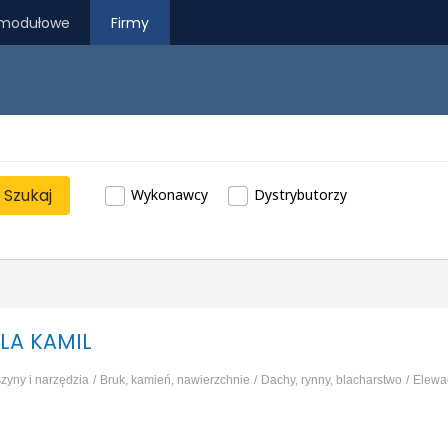
modułowe
Firmy
Szukaj
Wykonawcy
Dystrybutorzy
LA KAMIL
zyny i narzędzia
Bruk, kamień, nawierzchnie
Dachy, rynny, blacharstwo
Elewa
race ziemne, wykopy
...