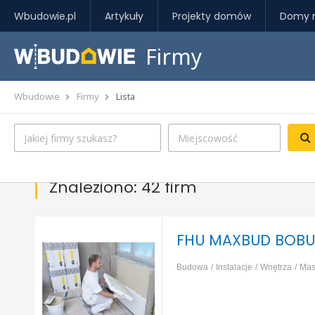
Wbudowie.pl
Artykuły
Projekty domów
Domy 
Firmy
Wbudowie
Firmy
Lista
Znaleziono: 42 firm
FHU MAXBUD BOBU
Budowa
Instalacje
Wnętrza
Mas
izolacja, ocieplenie
Fundamenty, p