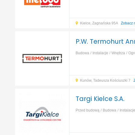
izolacja, ocieplenie
Fundamenty, p
Kielce, Zagnańska 95A
Zobacz 
P.W. Termohurt A
Budowa
Instalacje
Wnętrza
Ogr
izolacja, ocieplenie
Fundamenty, p
Kunów, Tadeusza Kościuszki 7
Targi Kielce S.A.
Przed budową
Budowa
Instalacj
finanse
...