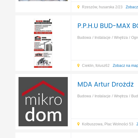
Rzeszów, husarska 2/23
Zobacz
P.P.H.U BUD-MAX 
Budowa
Instalacje
Wnętrza
Ogr
Cieklin, folusz62
Zobacz na map
MDA Artur Drożdż
Budowa
Instalacje
Wnętrza
Bud
Kolbuszowa, Plac Wolności 53