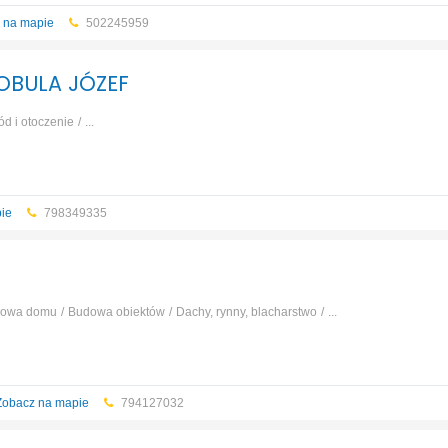
 na mapie
502245959
BOBULA JÓZEF
ód i otoczenie
...
ie
798349335
owa domu
Budowa obiektów
Dachy, rynny, blacharstwo
...
Zobacz na mapie
794127032