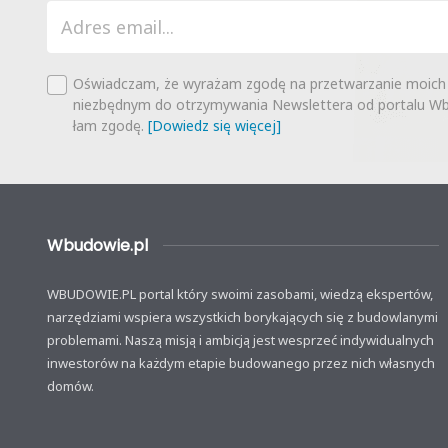
Oświadczam, że wyrażam zgodę na przetwarzanie moich
niezbędnym do otrzymywania Newslettera od portalu Wbu
łam zgodę.
[Dowiedz się więcej]
Wbudowie.pl
WBUDOWIE.PL portal który swoimi zasobami, wiedzą ekspertów,
narzędziami wspiera wszystkich borykających się z budowlanymi
problemami. Naszą misją i ambicją jest wesprzeć indywidualnych
inwestorów na każdym etapie budowanego przez nich własnych
domów.