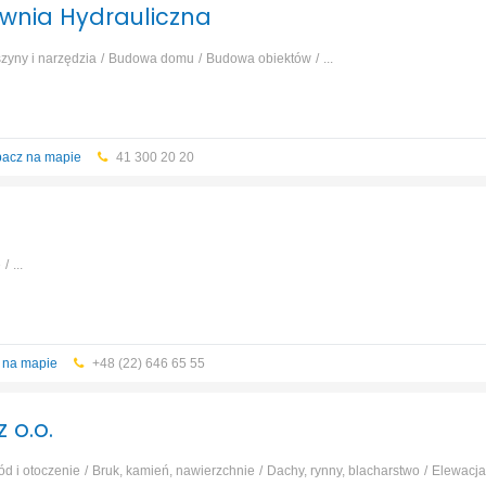
wnia Hydrauliczna
zyny i narzędzia
Budowa domu
Budowa obiektów
...
acz na mapie
41 300 20 20
e
...
 na mapie
+48 (22) 646 65 55
 o.o.
ód i otoczenie
Bruk, kamień, nawierzchnie
Dachy, rynny, blacharstwo
Elewacja