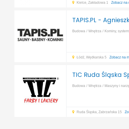
Kielce, Zakładowa 1
Zobacz na
TAPIS.PL - Agniesz
Budowa
Wnętrza
Kominy, syste
Łódź, Wędkarska 5
Zobacz na 
TIC Ruda Śląska Sp.
Budowa
Wnętrza
Maszyny i narz
ocieplenie
Fundamenty, prace zie
Ruda Śląska, Zabrzańska 15
Zo