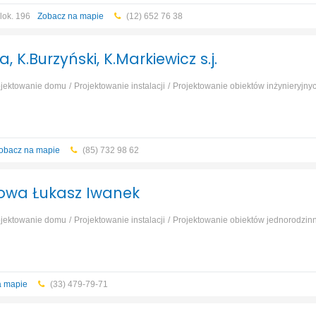
 lok. 196
Zobacz na mapie
(12) 652 76 38
Dominanta K.Sutuła, K.Burzyński, K.Markiewicz s.j.
ojektowanie domu
Projektowanie instalacji
Projektowanie obiektów inżynieryjnyc
jednorodzinnych i wielorodzinnych
Projektowanie obiektów
ektów usługowych i użyteczności publicznej
...
obacz na mapie
(85) 732 98 62
towa Łukasz Iwanek
ojektowanie domu
Projektowanie instalacji
Projektowanie obiektów jednorodzinn
ektów usługowych i użyteczności publicznej
a mapie
(33) 479-79-71