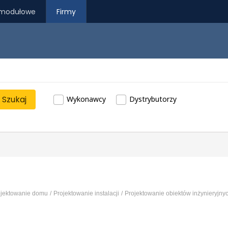
modułowe
Firmy
Szukaj
Wykonawcy
Dystrybutorzy
ojektowanie domu
Projektowanie instalacji
Projektowanie obiektów inżynieryjnyc
jednorodzinnych i wielorodzinnych
Projektowanie obiektów
ektów usługowych i użyteczności publicznej
...