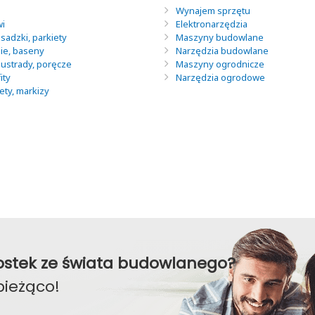
Wynajem sprzętu
wi
Elektronarzędzia
sadzki, parkiety
Maszyny budowlane
nie, baseny
Narzędzia budowlane
lustrady, poręcze
Maszyny ogrodnicze
ity
Narzędzia ogrodowe
lety, markizy
awostek ze świata budowlanego?
bieżąco!