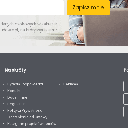
Zapisz mnie
 danych osobowych w zakresie
dowie.pl, na który wyraziłem/
Na skróty
P
Pytania i odpowiedzi
Reklama
Kontakt
Dodaj firmę
Regulamin
Polityka Prywatności
Odstąpienie od umowy
Kategorie projektów domów