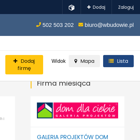
Dodaj
Zaloguj
502 503 202
biuro@wbudowie.pl
Dodaj
Mapa
Lista
Widok
firmę
Firma miesiąca
h i
GALERIA PROJEKTÓW DOM