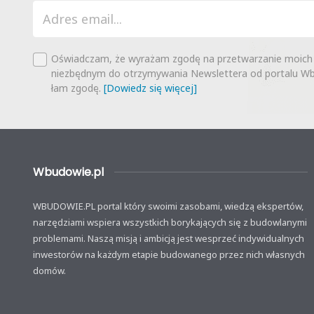
Oświadczam, że wyrażam zgodę na przetwarzanie moich
niezbędnym do otrzymywania Newslettera od portalu Wbu
łam zgodę.
[Dowiedz się więcej]
Wbudowie.pl
WBUDOWIE.PL portal który swoimi zasobami, wiedzą ekspertów,
narzędziami wspiera wszystkich borykających się z budowlanymi
problemami. Naszą misją i ambicją jest wesprzeć indywidualnych
inwestorów na każdym etapie budowanego przez nich własnych
domów.