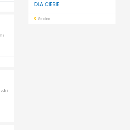
DLA CIEBIE
Smolec
h i
ych i