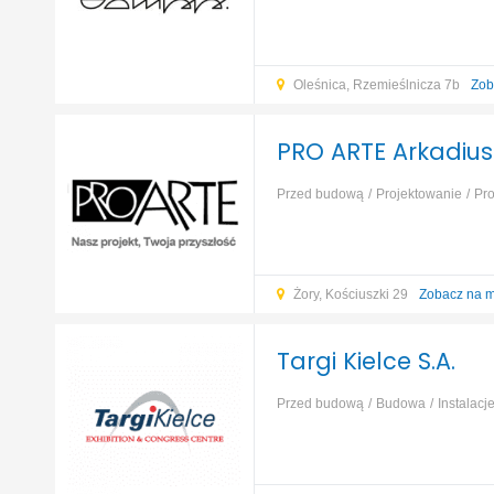
liniowych
Projektowanie obiektów 
przemysłowych
Projektowanie obi
Oleśnica, Rzemieślnicza 7b
Zob
PRO ARTE Arkadiusz
Przed budową
Projektowanie
Pr
liniowych
Projektowanie obiektów 
przemysłowych
Projektowanie obi
Żory, Kościuszki 29
Zobacz na 
Targi Kielce S.A.
Przed budową
Budowa
Instalacj
finanse
...