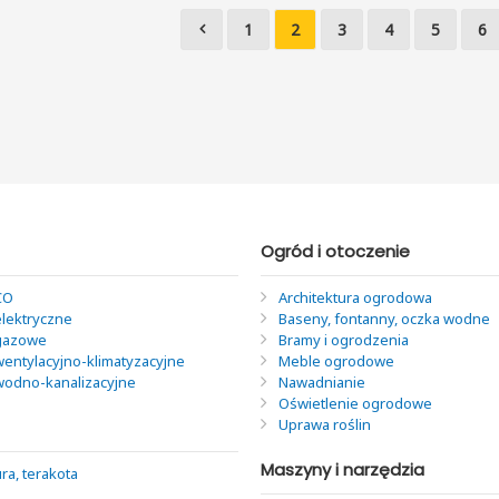
1
2
3
4
5
6
Ogród i otoczenie
CO
Architektura ogrodowa
elektryczne
Baseny, fontanny, oczka wodne
 gazowe
Bramy i ogrodzenia
wentylacyjno-klimatyzacyjne
Meble ogrodowe
 wodno-kanalizacyjne
Nawadnianie
Oświetlenie ogrodowe
Uprawa roślin
Maszyny i narzędzia
ra, terakota