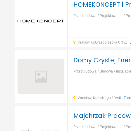
HOMEKONCEPT | P
Przed budową
Projektowanie
Pr
wnętrz
Kraków, ul.Grzegórzecka 67F/1
Domy Czystej Energi
Przed budową
Budowa
Instalacj
obiektów
Remont
...
Wrocław, Kunickiego 10A/II
Zoba
Majchrzak Pracow
Przed budową
Projektowanie
Pr