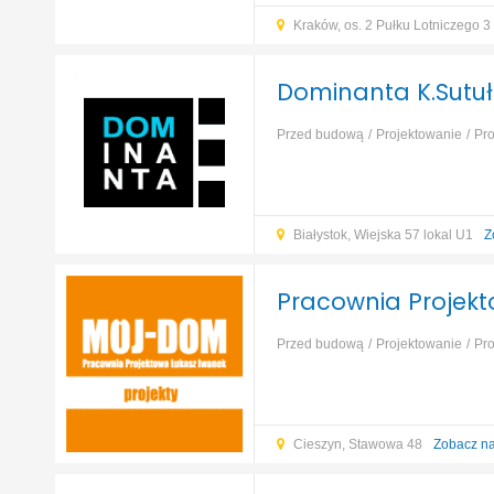
Kraków, os. 2 Pułku Lotniczego 3
Przed budową
Projektowanie
Pr
liniowych
Projektowanie obiektów 
przemysłowych
Projektowanie obi
Białystok, Wiejska 57 lokal U1
Z
Pracownia Projek
Przed budową
Projektowanie
Pr
wielorodzinnych
Projektowanie obi
Cieszyn, Stawowa 48
Zobacz n