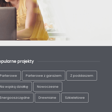
opularne projekty
Parterowe
Parterowe z garażem
Z poddaszem
Na wąską działkę
Nowoczesne
Energooszczędne
Drewniane
Szkieletowe