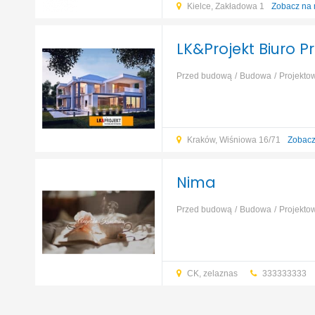
Kielce, Zakładowa 1
Zobacz na
LK&Projekt B
Przed budową
Budowa
Projekto
zbrojenia
Projektowanie domu
Pr
Kraków, Wiśniowa 16/71
Zobacz
Nima
Przed budową
Budowa
Projekto
instalacji
Projektowanie obiektów i
wielorodzinnych
...
CK, zelaznas
333333333