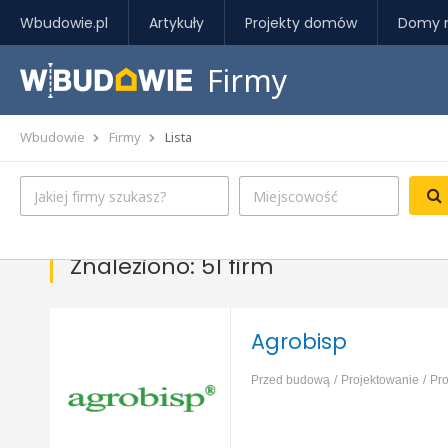
Wbudowie.pl
Artykuły
Projekty domów
Domy 
Firmy
Wbudowie
Firmy
Lista
Znaleziono: 51 firm
Agrobisp
Przed budową
Projektowanie
Pr
liniowych
Projektowanie obiektów 
przemysłowych
Projektowanie obi