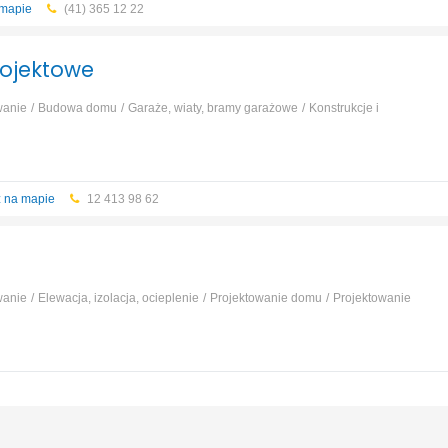
 mapie
(41) 365 12 22
iuro Projektowe
wanie
Budowa domu
Garaże, wiaty, bramy garażowe
Konstrukcje i
ojektowanie instalacji
...
 na mapie
12 413 98 62
wanie
Elewacja, izolacja, ocieplenie
Projektowanie domu
Projektowanie
nżynieryjnych i liniowych
Projektowanie obiektów jednorodzinnych i