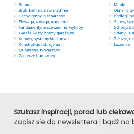
Remont
Meble
Bruk, kamień, nawierzchnie
Okna i drz
Dachy, rynny, blacharstwo
Podłogi, po
Elewacja, izolacja, ocieplenie
Sauny, łaź
Fundamenty, prace ziemne, wykopy
Schody, ba
Garaże, wiaty, bramy garażowe
Ściany i suf
Kominy, systemy kominowe
Żaluzje, ro
Konstrukcje i zbrojenia
Łazienka
Murarstwo, tynkarstwo
Zaplecze budowlane
Szukasz inspiracji, porad lub ciek
Zapisz sie do newslettera i bądź na 