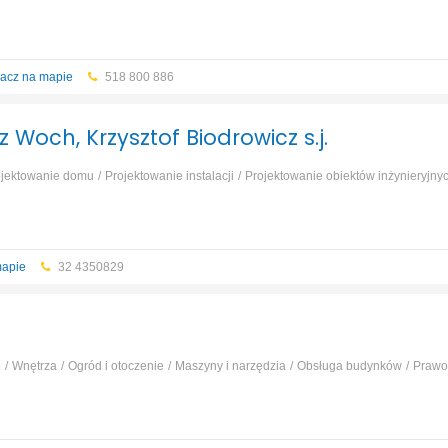
jednorodzinnych i wielorodzinnych
Projektowanie obiektów
ektów usługowych i użyteczności publicznej
acz na mapie
518 800 886
 Woch, Krzysztof Biodrowicz s.j.
ojektowanie domu
Projektowanie instalacji
Projektowanie obiektów inżynieryjnyc
jednorodzinnych i wielorodzinnych
Projektowanie obiektów
ektów usługowych i użyteczności publicznej
...
mapie
32 4350829
e
Wnętrza
Ogród i otoczenie
Maszyny i narzędzia
Obsługa budynków
Prawo 