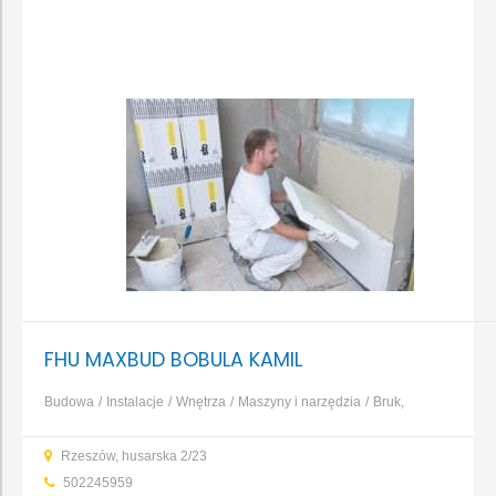
FHU MAXBUD BOBULA KAMIL
Budowa
Instalacje
Wnętrza
Maszyny i narzędzia
Bruk,
kamień, nawierzchnie
Dachy, rynny, blacharstwo
Elewacja,
Rzeszów, husarska 2/23
izolacja, ocieplenie
Fundamenty, prace ziemne, wykopy
...
502245959