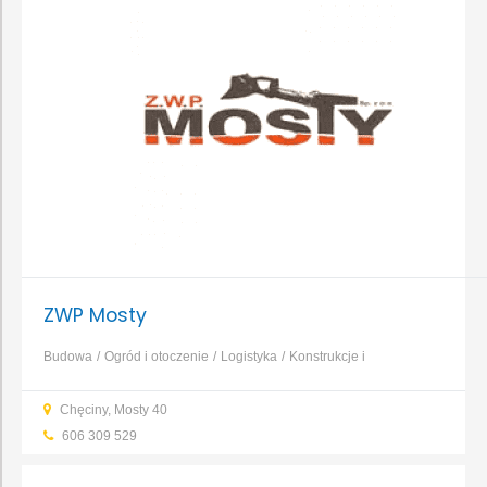
ZWP Mosty
Budowa
Ogród i otoczenie
Logistyka
Konstrukcje i
zbrojenia
Uprawa roślin
...
Chęciny, Mosty 40
606 309 529