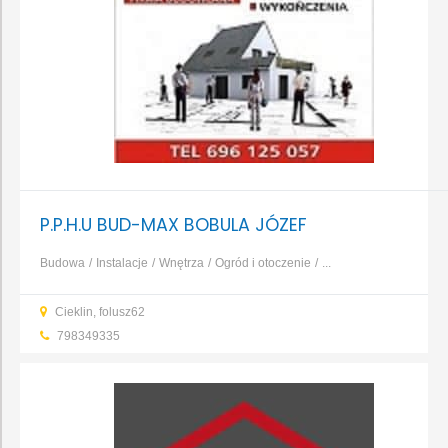
P.P.H.U BUD-MAX BOBULA JÓZEF
Budowa
Instalacje
Wnętrza
Ogród i otoczenie
...
Cieklin, folusz62
798349335