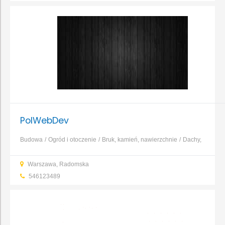
PolWebDev
Budowa
Ogród i otoczenie
Bruk, kamień, nawierzchnie
Dachy,
rynny, blacharstwo
Elewacja, izolacja, ocieplenie
Fundamenty,
Warszawa, Radomska
prace ziemne, wykopy
Garaże, wiaty, bramy garażowe
Kominy,
546123489
systemy kominowe
...