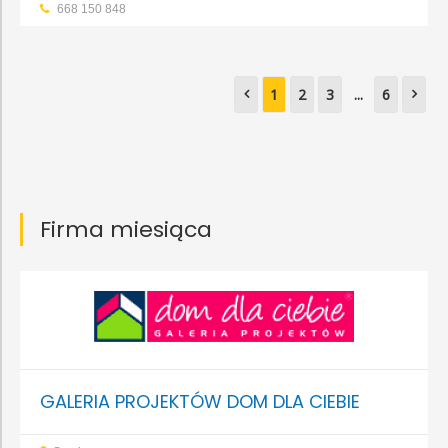
668 150 848
systemy kominowe
...
1
2
3
...
6
Firma miesiąca
GALERIA PROJEKTÓW DOM DLA CIEBIE