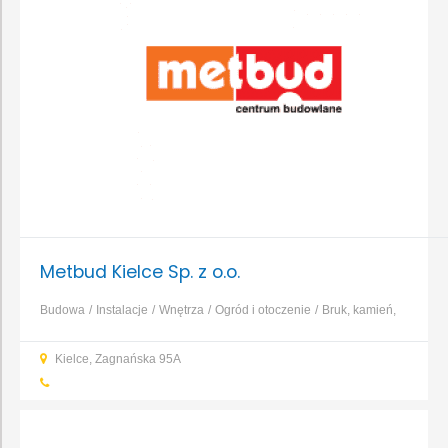
Metbud Kielce Sp. z o.o.
Budowa
Instalacje
Wnętrza
Ogród i otoczenie
Bruk, kamień,
nawierzchnie
Dachy, rynny, blacharstwo
Elewacja, izolacja,
Kielce, Zagnańska 95A
ocieplenie
Fundamenty, prace ziemne, wykopy
...