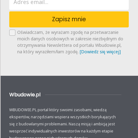
Zapisz mnie
Oświadczam, że wyrażam zgodę na przetwarzanie
moich danych osobowych w zakresie niezbędnym do
otrzymywania Newslettera od portalu Wbudowie.pl,
na który wyraziłem/łam zgodę.
[Dowiedz się więcej]
Wbudowie.pl
WBUDOWIE.PL portal który swoimi zasobami, wiedzą
ekspertów, narzędziami wspiera wszystkich borykających
się z budowlanymi problemami. Naszą misją i ambicją jest
wesprzeć indywidualnych inwestorów na każdym etapie