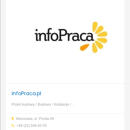
infoPraca.pl
Przed budową
Budowa
Instalacje
...
Warszawa, ul. Prosta 69
+48 (22) 646 65 55