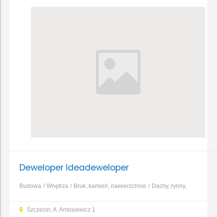
Deweloper Ideadeweloper
Budowa
Wnętrza
Bruk, kamień, nawierzchnie
Dachy, rynny,
blacharstwo
Elewacja, izolacja, ocieplenie
Fundamenty, prace
Szczecin, A. Antosiewicz 1
ziemne, wykopy
Garaże, wiaty, bramy garażowe
Kominy,