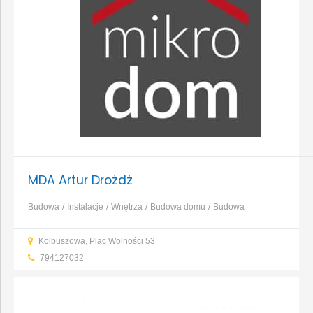
MDA Artur Drożdż
Budowa
Instalacje
Wnętrza
Budowa domu
Budowa
obiektów
Dachy, rynny, blacharstwo
...
Kolbuszowa, Plac Wolności 53
794127032