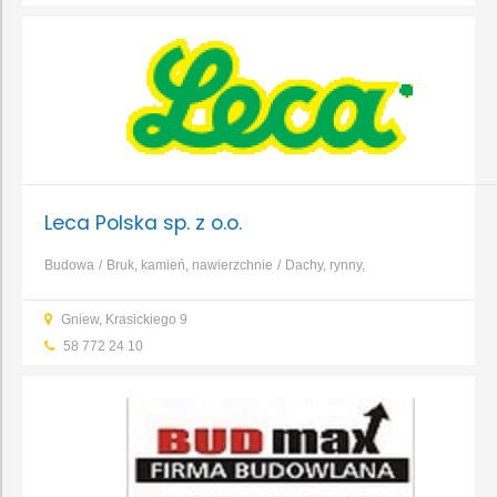
Leca Polska sp. z o.o.
Budowa
Bruk, kamień, nawierzchnie
Dachy, rynny,
blacharstwo
Elewacja, izolacja, ocieplenie
Fundamenty, prace
Gniew, Krasickiego 9
ziemne, wykopy
Garaże, wiaty, bramy garażowe
Kominy,
58 772 24 10
systemy kominowe
Konstrukcje i zbrojenia
...