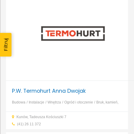
Filtruj
P.W. Termohurt Anna Dwojak
Budowa
Instalacje
Wnętrza
Ogród i otoczenie
Bruk, kamień,
nawierzchnie
Dachy, rynny, blacharstwo
Elewacja, izolacja,
Kunów, Tadeusza Kościuszki 7
ocieplenie
Fundamenty, prace ziemne, wykopy
...
(41) 26 11 372