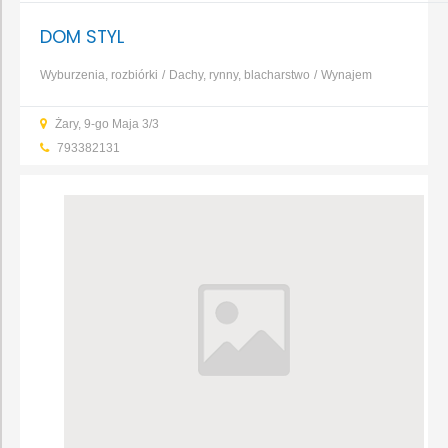
DOM STYL
Wyburzenia, rozbiórki
Dachy, rynny, blacharstwo
Wynajem
sprzętu
Przeprowadzki
Transport
Dom murowany
Dom
Żary, 9-go Maja 3/3
szkieletowy
Dom prefabrykowany
...
793382131