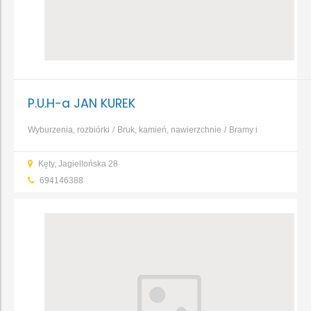
P.U.H-a JAN KUREK
Wyburzenia, rozbiórki
Bruk, kamień, nawierzchnie
Bramy i
ogrodzenia
Wynajem sprzętu
Elewacja
Izolacja i
Kęty, Jagiellońska 28
ocieplenie
Beton, żelbet
...
694146388