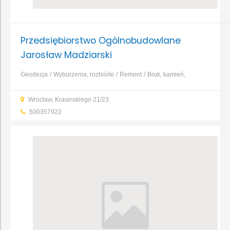
Przedsiębiorstwo Ogólnobudowlane
Jarosław Madziarski
Geodezja
Wyburzenia, rozbiórki
Remont
Bruk, kamień,
nawierzchnie
Dachy, rynny, blacharstwo
Instalacje
Wrocław, Krasinskiego 21/23
gazowe
Okna i drzwi
...
500357922