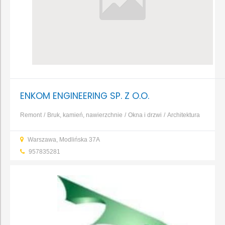
ENKOM ENGINEERING SP. Z O.O.
Remont
Bruk, kamień, nawierzchnie
Okna i drzwi
Architektura
ogrodowa
Baseny, fontanny, oczka wodne
Bramy i
Warszawa, Modlińska 37A
ogrodzenia
Nadzór budowlany
...
957835281