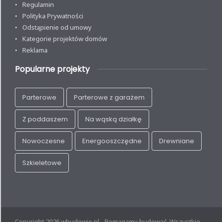
Regulamin
Polityka Prywatności
Odstąpienie od umowy
Kategorie projektów domów
Reklama
Popularne projekty
Parterowe
Parterowe z garażem
Z poddaszem
Na wąską działkę
Nowoczesne
Energooszczędne
Drewniane
Szkieletowe
Copyright 2026 wbudowie.pl - Pomagamy budować. Wszystkie