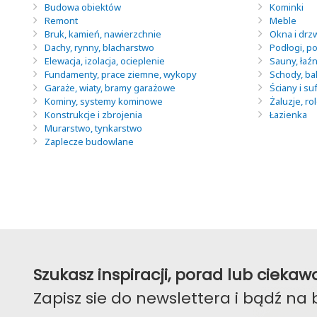
Budowa obiektów
Kominki
Remont
Meble
Bruk, kamień, nawierzchnie
Okna i drz
Dachy, rynny, blacharstwo
Podłogi, po
Elewacja, izolacja, ocieplenie
Sauny, łaź
Fundamenty, prace ziemne, wykopy
Schody, ba
Garaże, wiaty, bramy garażowe
Ściany i suf
Kominy, systemy kominowe
Żaluzje, ro
Konstrukcje i zbrojenia
Łazienka
Murarstwo, tynkarstwo
Zaplecze budowlane
Szukasz inspiracji, porad lub ciek
Zapisz sie do newslettera i bądź na 