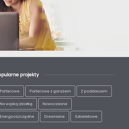
opularne projekty
Parterowe
Parterowe z garażem
Z poddaszem
Na wąską działkę
Nowoczesne
Energooszczędne
Drewniane
Szkieletowe