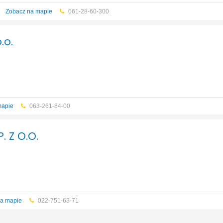
2
Zobacz na mapie
061-28-60-300
.o.
mapie
063-261-84-00
. Z O.O.
a mapie
022-751-63-71