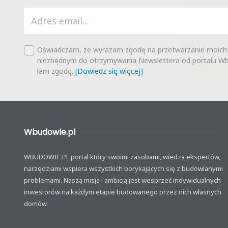
Oświadczam, że wyrażam zgodę na przetwarzanie moich
niezbędnym do otrzymywania Newslettera od portalu Wbu
łam zgodę.
[Dowiedz się więcej]
Wbudowie.pl
WBUDOWIE.PL portal który swoimi zasobami, wiedzą ekspertów,
narzędziami wspiera wszystkich borykających się z budowlanymi
problemami. Naszą misją i ambicją jest wesprzeć indywidualnych
inwestorów na każdym etapie budowanego przez nich własnych
domów.