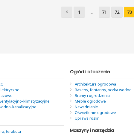
1
...
71
72
73
Ogród i otoczenie
CO
Architektura ogrodowa
elektryczne
Baseny, fontanny, oczka wodne
 gazowe
Bramy i ogrodzenia
wentylacyjno-klimatyzacyjne
Meble ogrodowe
 wodno-kanalizacyjne
Nawadnianie
Oświetlenie ogrodowe
Uprawa roślin
Maszyny i narzędzia
ra, terakota