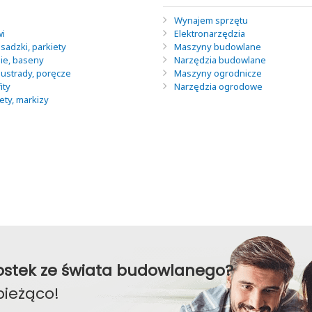
Wynajem sprzętu
wi
Elektronarzędzia
sadzki, parkiety
Maszyny budowlane
nie, baseny
Narzędzia budowlane
lustrady, poręcze
Maszyny ogrodnicze
ity
Narzędzia ogrodowe
lety, markizy
awostek ze świata budowlanego?
bieżąco!