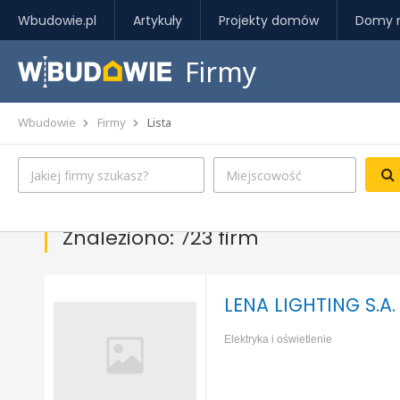
Wbudowie.pl
Artykuły
Projekty domów
Domy 
Firmy
Wbudowie
Firmy
Lista
Znaleziono: 723 firm
LENA LIGHTING S.A.
Elektryka i oświetlenie