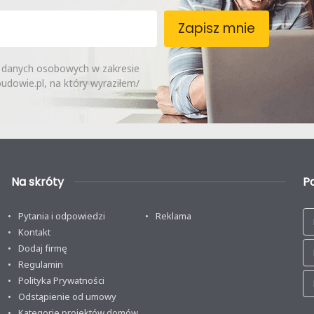
Zapisz mnie
 danych osobowych w zakresie
dowie.pl, na który wyraziłem/
Na skróty
P
Pytania i odpowiedzi
Reklama
Kontakt
Dodaj firmę
Regulamin
Polityka Prywatności
Odstąpienie od umowy
Kategorie projektów domów