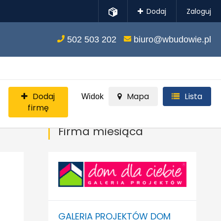
Dodaj
Zaloguj
502 503 202
biuro@wbudowie.pl
Dodaj
Mapa
Lista
Widok
firmę
Firma miesiąca
GALERIA PROJEKTÓW DOM