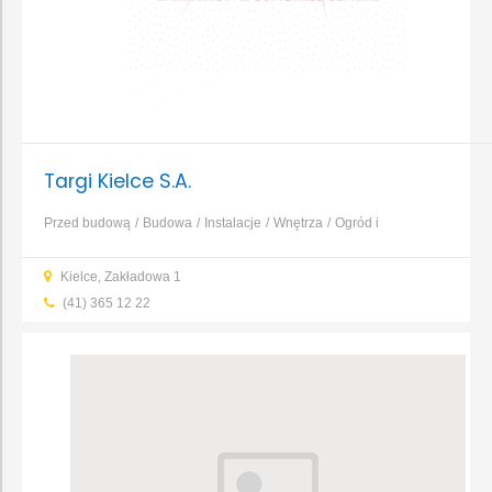
Targi Kielce S.A.
Przed budową
Budowa
Instalacje
Wnętrza
Ogród i
otoczenie
Maszyny i narzędzia
Obsługa budynków
Prawo i
Kielce, Zakładowa 1
finanse
...
(41) 365 12 22