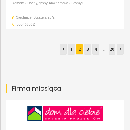
Remont
Dachy, rynny, blacharstwo
Bramy i
ogrodzenia
Elewacja
Izolacja i ocieplenie
Elektryka i
Siechnice, Staszica 2d/2
oświetlenie
Systemy alarmowe
Glazura, gres, terakota
...
505468532
1
2
3
4
...
20
Firma miesiąca