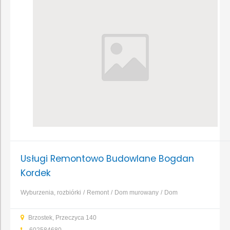
Usługi Remontowo Budowlane Bogdan
Kordek
Wyburzenia, rozbiórki
Remont
Dom murowany
Dom
drewniany
Dom szkieletowy
Dom prefabrykowany
Dom
Brzostek, Przeczyca 140
energooszczędny
Izolacja i ocieplenie
...