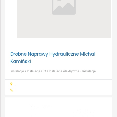
Drobne Naprawy Hydrauliczne Michał
Kamiński
Instalacje
Instalacje CO
Instalacje elektryczne
Instalacje
gazowe
Instalacje wentylacyjno-klimatyzacyjne
Instalacje
,
wodno-kanalizacyjne
Ogrzewanie elektryczne
Ogrzewanie
gazowe
...