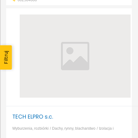
602584680
Filtruj
TECH ELPRO s.c.
Wyburzenia, rozbiórki
Dachy, rynny, blacharstwo
Izolacja i
ocieplenie
Elektryka i oświetlenie
Hydraulika i armatura