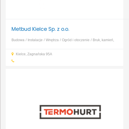
Metbud Kielce Sp. z o.o.
Budowa
Instalacje
Wnętrza
Ogród i otoczenie
Bruk, kamień,
nawierzchnie
Dachy, rynny, blacharstwo
Elewacja, izolacja,
Kielce, Zagnańska 95A
ocieplenie
Fundamenty, prace ziemne, wykopy
...