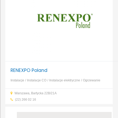
RENEXPO Poland
Instalacje
Instalacje CO
Instalacje elektryczne
Ogrzewanie
elektryczne
Ogrzewanie gazowe
Ogrzewanie na paliwo
Warszawa, Bartycka 22B/21A
stałe
Ogrzewanie olejowe
Ogrzewanie podłogowe
...
(22) 266 02 16