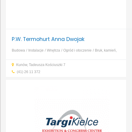
P.W. Termohurt Anna Dwojak
Budowa
Instalacje
Wnętrza
Ogród i otoczenie
Bruk, kamień,
nawierzchnie
Dachy, rynny, blacharstwo
Elewacja, izolacja,
Kunów, Tadeusza Kościuszki 7
ocieplenie
Fundamenty, prace ziemne, wykopy
...
(41) 26 11 372