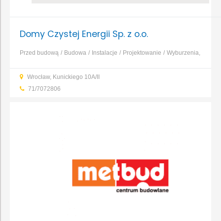
Domy Czystej Energii Sp. z o.o.
Przed budową
Budowa
Instalacje
Projektowanie
Wyburzenia,
rozbiórki
Budowa domu
Budowa obiektów
Remont
...
Wrocław, Kunickiego 10A/II
71/7072806