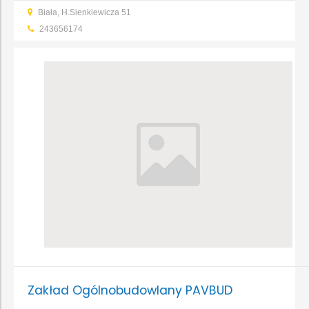
Biała, H.Sienkiewicza 51
243656174
Zakład Ogólnobudowlany PAVBUD