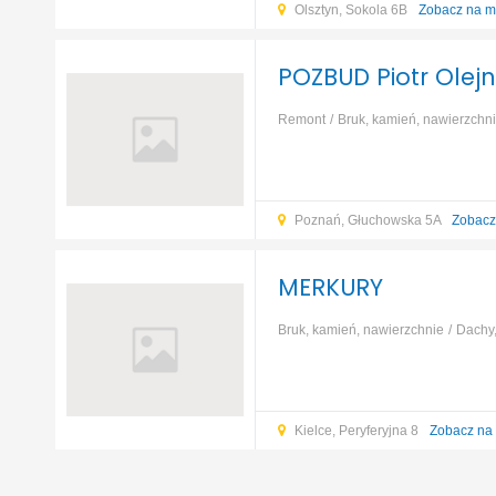
Olsztyn, Sokola 6B
Zobacz na m
POZBUD Piotr Olejn
Remont
Bruk, kamień, nawierzchn
prefabrykowany
Elewacja
Izolacj
Poznań, Głuchowska 5A
Zobacz
MERKURY
Bruk, kamień, nawierzchnie
Dachy,
murowany
Dom szkieletowy
Dom 
Kielce, Peryferyjna 8
Zobacz na