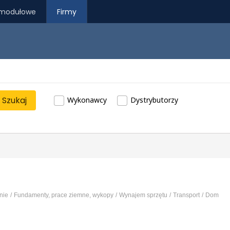
modułowe
Firmy
Szukaj
Wykonawcy
Dystrybutorzy
nie
Fundamenty, prace ziemne, wykopy
Wynajem sprzętu
Transport
Dom
prefabrykowany
...