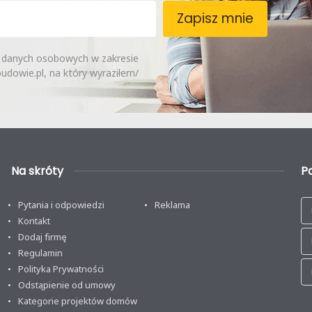
Zapisz mnie
 danych osobowych w zakresie
dowie.pl, na który wyraziłem/
Na skróty
P
Pytania i odpowiedzi
Reklama
Kontakt
Dodaj firmę
Regulamin
Polityka Prywatności
Odstąpienie od umowy
Kategorie projektów domów