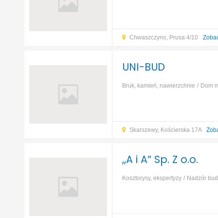
Chwaszczyno, Prusa 4/10
Zoba
UNI-BUD
Bruk, kamień, nawierzchnie
Dom m
żelbetowe
Glazura, gres, terakota
Skarszewy, Kościerska 17A
Zob
„A i A” Sp. Z o.o.
Kosztorysy, ekspertyzy
Nadzór bu
inżynieryjnych i liniowych
Izolacja 