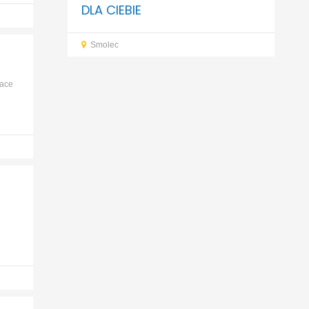
DLA CIEBIE
Smolec
race