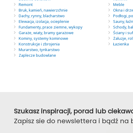
Remont
Meble
Bruk, kamień, nawierzchnie
Okna i drz
Dachy, rynny, blacharstwo
Podłogi, po
Elewacja, izolacja, ocieplenie
Sauny, łaź
Fundamenty, prace ziemne, wykopy
Schody, ba
Garaże, wiaty, bramy garażowe
Ściany i suf
Kominy, systemy kominowe
Żaluzje, ro
Konstrukcje i zbrojenia
Łazienka
Murarstwo, tynkarstwo
Zaplecze budowlane
Szukasz inspiracji, porad lub ciek
Zapisz sie do newslettera i bądź na 