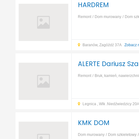
HARDREM
Remont
Dom murowany
Dom szk
Baranów, Zagóźdź 37A
Zobacz 
ALERTE Dariusz Sza
Remont
Bruk, kamień, nawierzchn
szkieletowy
Dom prefabrykowany
Legnica , Wlk .Niedźwiedzicy 20
KMK DOM
Dom murowany
Dom szkieletowy