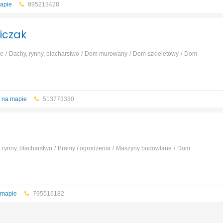
apie
895213428
iczak
ie
Dachy, rynny, blacharstwo
Dom murowany
Dom szkieletowy
Dom
a i ocieplenie
...
 na mapie
513773330
 rynny, blacharstwo
Bramy i ogrodzenia
Maszyny budowlane
Dom
prefabrykowany
...
 mapie
795516182