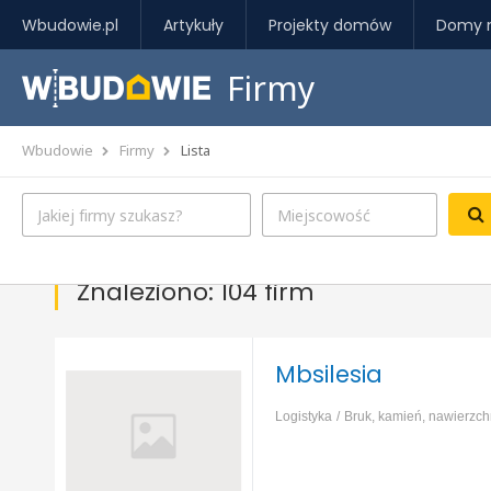
Wbudowie.pl
Artykuły
Projekty domów
Domy 
Firmy
Wbudowie
Firmy
Lista
Znaleziono: 104 firm
Mbsilesia
Logistyka
Bruk, kamień, nawierzch
murowany
Dom szkieletowy
Dom 