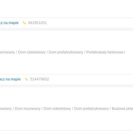
cz na mapie
661951051
urowany
Dom szkieletowy
Dom prefabrykowany
Prefabrykaty betonowe i
Panele, parkiety, listwy
acz na mapie
514479832
dowlany
Dom murowany
Dom szkieletowy
Dom prefabrykowany
Budowa obie
i ocieplenie
Fugi, kleje
...