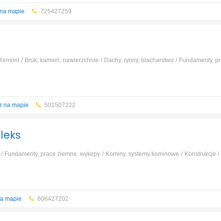
na mapie
725427259
Remont
Bruk, kamień, nawierzchnie
Dachy, rynny, blacharstwo
Fundamenty, p
 kominowe
Murarstwo, tynkarstwo
...
z na mapie
501507222
leks
Fundamenty, prace ziemne, wykopy
Kominy, systemy kominowe
Konstrukcje i
Okna i drzwi
Dom murowany
...
a mapie
606427202