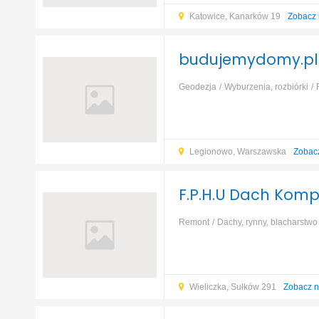
Katowice, Kanarków 19
Zobacz 
budujemydomy.pl
Geodezja
Wyburzenia, rozbiórki
ziemne, wykopy
Kominy, systemy
Legionowo, Warszawska
Zobac
F.P.H.U Dach Komp
Remont
Dachy, rynny, blacharstwo
zbrojenia
Murarstwo, tynkarstwo
Wieliczka, Sułków 291
Zobacz n