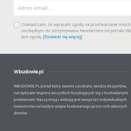
Oświadczam, że wyrażam zgodę na przetwarzanie moich
niezbędnym do otrzymywania Newslettera od portalu Wbu
łam zgodę.
[Dowiedz się więcej]
Wbudowie.pl
WBUDOWIE.PL portal który swoimi zasobami, wiedzą ekspertów,
narzędziami wspiera wszystkich borykających się z budowlanymi
problemami. Naszą misją i ambicją jest wesprzeć indywidualnych
inwestorów na każdym etapie budowanego przez nich własnych
domów.