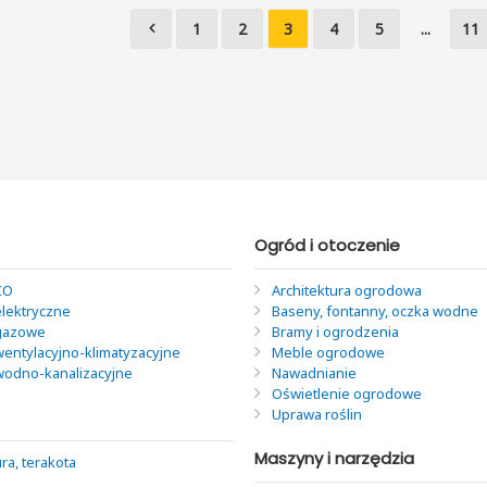
1
2
3
4
5
...
11
Ogród i otoczenie
CO
Architektura ogrodowa
elektryczne
Baseny, fontanny, oczka wodne
 gazowe
Bramy i ogrodzenia
wentylacyjno-klimatyzacyjne
Meble ogrodowe
 wodno-kanalizacyjne
Nawadnianie
Oświetlenie ogrodowe
Uprawa roślin
Maszyny i narzędzia
ra, terakota