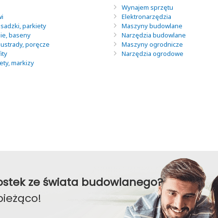
Wynajem sprzętu
wi
Elektronarzędzia
sadzki, parkiety
Maszyny budowlane
nie, baseny
Narzędzia budowlane
lustrady, poręcze
Maszyny ogrodnicze
ity
Narzędzia ogrodowe
lety, markizy
awostek ze świata budowlanego?
bieżąco!