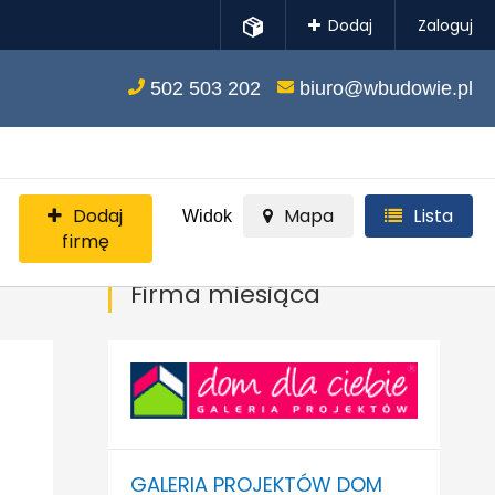
Dodaj
Zaloguj
502 503 202
biuro@wbudowie.pl
Dodaj
Mapa
Lista
Widok
firmę
Firma miesiąca
GALERIA PROJEKTÓW DOM