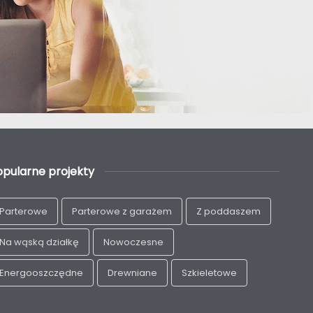
opularne projekty
Parterowe
Parterowe z garażem
Z poddaszem
Na wąską działkę
Nowoczesne
Energooszczędne
Drewniane
Szkieletowe