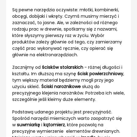
Są pewne narzędzia oczywiste: młotki, kombinerki,
obcęgi, dobijaki i wkręty. Czymś musimy mierzyć i
zaznaczać, to jasne. Ale, w zależności od różnego
rodzaju prac w drewnie, spotkamy się z nazwami,
które słyszymy pierwszy raz w życiu. Wybór
produktów zależy głównie od tego, czy zamierzamy
część prac wykonywać ręcznie, czy opierać się
głównie na elektronarzędziach.
Zacznijmy od
ścisków stolarskich
- różnej długości i
kształtu. Im dłuższą ma szynę
ścisk powierzchniowy
,
tym większy materiał będziemy mogli przy jego
użyciu skleić.
Ściski narożnikowe
służą do
precyzyjnego klejenia narożników. Potrzeba ich wiele,
szczególnie jeśli kleimy duże elementy.
Podstawą udanego projektu jest precyzyjność.
Spośród narzędzi mierniczych warto zaopatrzyć się
w
suwmiarkę
i
kątomierz
, które pozwolą na
precyzyjne wymierzenie elementów drewnianych.