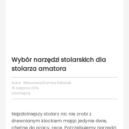
Wybór narzędzi stolarskich dla
stolarza amatora
Autor:
Wbudowie/Kamila Pietrasik
16 sierpnia 2019
Udostepnij:
Najzdolniejszy stolarz nic nie zrobi z
drewnianym klockiem mając jedynie dwie,
chętne do pracy, ręce. Potrzebujemy narzędzi