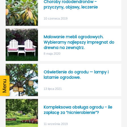
Choroby rododendronów -
przyczyny, objawy, leczenie
10 czerwca 2019
Malowanie mebli ogrodowych.
Wybieramy najlepszy impregnat do
drewna na zewnątrz.
8 maja 2020
Oświetlenie do ogrodu — lampy i
latarnie ogrodowe.
13 lipca 2021
Kompleksowa obsługa ogrodu - ile
zapłacę za “nicnierobienie”?
11 września 2019