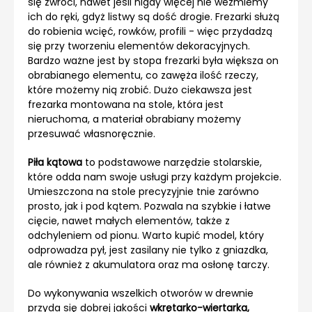
się zwróci, nawet jeśli nigdy więcej nie weźmiemy
ich do ręki, gdyż listwy są dość drogie. Frezarki służą
do robienia wcięć, rowków, profili - więc przydadzą
się przy tworzeniu elementów dekoracyjnych.
Bardzo ważne jest by stopa frezarki była większa on
obrabianego elementu, co zawęża ilość rzeczy,
które możemy nią zrobić. Dużo ciekawsza jest
frezarka montowana na stole, która jest
nieruchoma, a materiał obrabiany możemy
przesuwać własnoręcznie.
Piła kątowa
to podstawowe narzędzie stolarskie,
które odda nam swoje usługi przy każdym projekcie.
Umieszczona na stole precyzyjnie tnie zarówno
prosto, jak i pod kątem. Pozwala na szybkie i łatwe
cięcie, nawet małych elementów, także z
odchyleniem od pionu. Warto kupić model, który
odprowadza pył, jest zasilany nie tylko z gniazdka,
ale również z akumulatora oraz ma osłonę tarczy.
Do wykonywania wszelkich otworów w drewnie
przyda się dobrej jakości
wkrętarko-wiertarka,