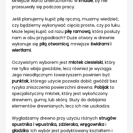
Mniejsze warto unieruchomić w
imadle
, by nie
przesuwały się podczas pracy.
Jeśli planujemy kupić piłę ręczną, musimy wiedzieć,
czy będziemy wykonywać cięcia proste, czy po łuku.
Może lepiej kupić od razu
piłę ramową
, która posłuży
nam w obu przypadkach? Duże otwory w drewnie
wykonuje się
piłą otwornicą
, mniejsze
świdrami i
wiertłami
.
Oczywistym wyborem jest
młotek ciesielski
, który
nie tylko wbija gwoździe, lecz również je wyciąga.
Jego nieodłącznym towarzyszem powinien być
punktak
, którego użycie pozwala dobić gwóźdź bez
ryzyka zniszczenia powierzchni drewna.
Pobijak
to
specjalistyczny młotek, który jest wykończony
drewnem, gumą, lub skórą. Służy do dobijania
elementów drewnianych, lecz ich nie uszkadza.
Wygładzamy drewno przy użyciu różnych
strugów
:
spustnika i wpustnika, zdzieraka, wręgownika
i
gładzika
. Ich wybór jest podyktowany kształtem i