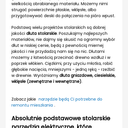
wielkością obrabianego materiału. Możemy nimi
strugać powierzchnie płaskie, wklęsłe, albo
przygotowywać deski do połączenia na pióro wpust.
Podstawą wielu projektów stolarskich są dobrej
jakości
dłuta stolarskie
. Poszukajmy najlepszych
materiałów, nie dajmy się skusić na ogromny wybór
dłut w niskiej cenie, będą z pewnością miernej
jakości i nie przydadzą nam się na nic. Dłutami
możemy z łatwością przecinać drewno wzdłuż i w
poprzek włókien. Ciężkimi, przy użyciu młotka, robić
głębokie nacięcia, mniejszymi - jedną ręką - rzeźbić
w drewnie. Wyróżniamy
dłuta gniazdowe, ciesielskie,
wklęsłe (zewnętrzne i wewnętrzne)
.
Zobacz jakie
narzędzie będą Ci potrzebne do
remontu mieszkania
.
Absolutnie podstawowe stolarskie
narzędzia elektryczne, które