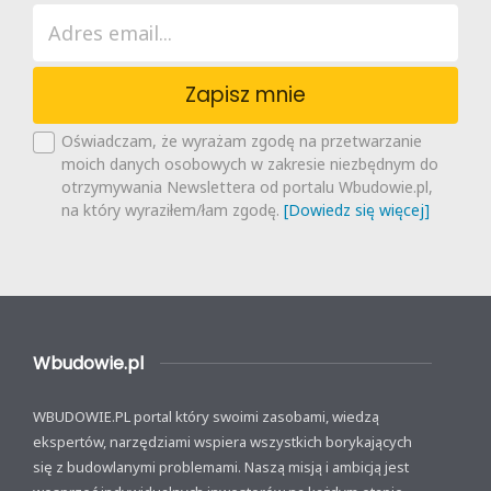
Zapisz mnie
Oświadczam, że wyrażam zgodę na przetwarzanie
moich danych osobowych w zakresie niezbędnym do
otrzymywania Newslettera od portalu Wbudowie.pl,
na który wyraziłem/łam zgodę.
[Dowiedz się więcej]
Wbudowie.pl
WBUDOWIE.PL portal który swoimi zasobami, wiedzą
ekspertów, narzędziami wspiera wszystkich borykających
się z budowlanymi problemami. Naszą misją i ambicją jest