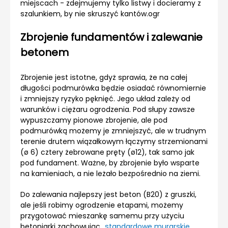
miejscach - zdejmujemy tylko listwy i docieramy z
szalunkiem, by nie skruszyć kantów.ogr
Zbrojenie fundamentów i zalewanie
betonem
Zbrojenie jest istotne, gdyż sprawia, że na całej
długości podmurówka będzie osiadać równomiernie
i zmniejszy ryzyko pęknięć. Jego układ zależy od
warunków i ciężaru ogrodzenia. Pod słupy zawsze
wypuszczamy pionowe zbrojenie, ale pod
podmurówką możemy je zmniejszyć, ale w trudnym
terenie drutem wiązałkowym łączymy strzemionami
(ø 6) cztery żebrowane pręty (ø12), tak samo jak
pod fundament. Ważne, by zbrojenie było wsparte
na kamieniach, a nie leżało bezpośrednio na ziemi.
Do zalewania najlepszy jest beton (B20) z gruszki,
ale jeśli robimy ogrodzenie etapami, możemy
przygotować mieszankę samemu przy użyciu
betoniarki zachowując
standardowe murarskie