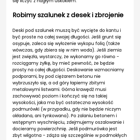
się liczyć z nagłym uskokiem.
Robimy szalunek z desek i zbrojenie
Deski pod szalunek muszą być wycięte do kantu i
być proste na całej swojej długości. Jeśli grunt się
osypuje, zaleca się wyłożenie wykopu folią (także
wówczas, gdy zbiera się w nim woda). Jeśli ziemia
jest zwięzła, wystarczy, że wykonamy go równo -
rozciągamy żyłkę, by mieć pewność, że będzie
prosty na całej długości. Deskowanie wzmacniamy
podporami, by pod ciężarem betonu nie
wybrzuszyło się, a od góry łapiemy zbitymi
metalowymi listwami. Górna krawędź musi
zachowywać poziom i kończyć się na takiej
wysokości, jaka ma być ostateczna wysokość
podmurówki (w przypadku, gdy nie będzie niczym
okładana, ani tynkowana). Po zalaniu betonem i
wstępnym wyschnięciu, zdejmujemy oszalowanie i
docieramy powierzchnię. Jeśli podmurówka jest
zbyt wilgotna - zdąża się szczególnie w podmokłych