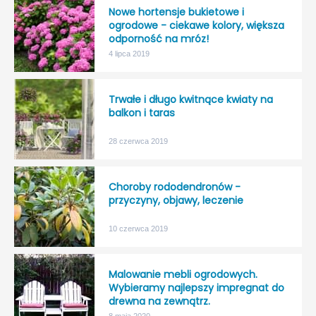
Nowe hortensje bukietowe i
ogrodowe - ciekawe kolory, większa
odporność na mróz!
4 lipca 2019
Trwałe i długo kwitnące kwiaty na
balkon i taras
28 czerwca 2019
Choroby rododendronów -
przyczyny, objawy, leczenie
10 czerwca 2019
Malowanie mebli ogrodowych.
Wybieramy najlepszy impregnat do
drewna na zewnątrz.
8 maja 2020