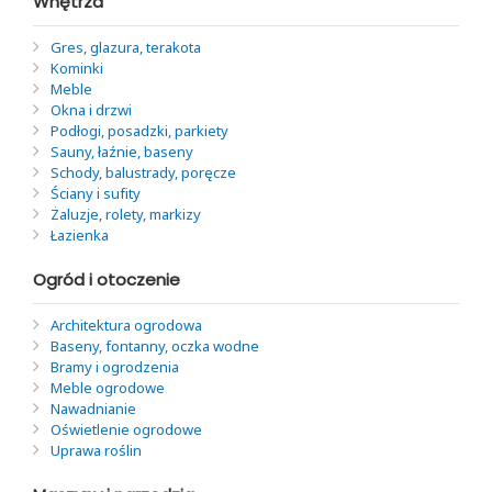
Wnętrza
Gres, glazura, terakota
Kominki
Meble
Okna i drzwi
Podłogi, posadzki, parkiety
Sauny, łaźnie, baseny
Schody, balustrady, poręcze
Ściany i sufity
Żaluzje, rolety, markizy
Łazienka
Ogród i otoczenie
Architektura ogrodowa
Baseny, fontanny, oczka wodne
Bramy i ogrodzenia
Meble ogrodowe
Nawadnianie
Oświetlenie ogrodowe
Uprawa roślin