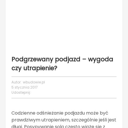
Podgrzewany podjazd – wygoda
czy utrapienie?
Autor:
wbudowie.pl
5 stycznia 2017
Udostepnij:
Codzienne odśnieżanie podjazdu może być
prawdziwym utrapieniem, szczególnie jeśli jest
długi. Posypywanie solą często wiąże się z