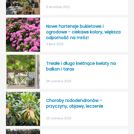
8 września 2021
Nowe hortensje bukietowe i
ogrodowe - ciekawe kolory, większa
odporność na mróz!
4 lipca 2019
Trwałe i długo kwitnące kwiaty na
balkon i taras
28 czerwca 2019
Choroby rododendronów -
przyczyny, objawy, leczenie
10 czerwca 2019