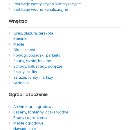
Instalacje wentylacyjno-klimatyzacyjne
Instalacje wodno-kanalizacyjne
Wnętrza
Gres, glazura, terakota
Kominki
Meble
Okna i drzwi
Podłogi, posadzki, parkiety
Sauny, łaźnie, baseny
Schody, balustrady, poręcze
Ściany i sufity
Żaluzje, rolety, markizy
Łazienka
Ogród i otoczenie
Architektura ogrodowa
Baseny, fontanny, oczka wodne
Bramy i ogrodzenia
Meble ogrodowe
Nawadnianie