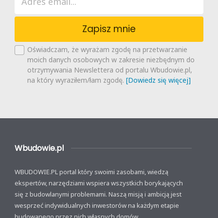
Zapisz mnie
Oświadczam, że wyrażam zgodę na przetwarzanie
moich danych osobowych w zakresie niezbędnym do
otrzymywania Newslettera od portalu Wbudowie.pl,
na który wyraziłem/łam zgodę.
[Dowiedz się więcej]
Wbudowie.pl
WBUDOWIE.PL portal który swoimi zasobami, wiedzą
ekspertów, narzędziami wspiera wszystkich borykających
się z budowlanymi problemami. Naszą misją i ambicją jest
wesprzeć indywidualnych inwestorów na każdym etapie
budowanego przez nich własnych domów.