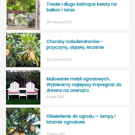
Trwałe i długo kwitnące kwiaty na
balkon i taras
28 czerwca 2019
Choroby rododendronów -
przyczyny, objawy, leczenie
10 czerwca 2019
Malowanie mebli ogrodowych.
Wybieramy najlepszy impregnat do
drewna na zewnątrz.
8 maja 2020
Oświetlenie do ogrodu — lampy i
latarnie ogrodowe.
13 lipca 2021