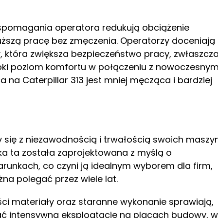
spomagania operatora redukują obciążenie
łuższą pracę bez zmęczenia. Operatorzy doceniają
, która zwiększa bezpieczeństwo pracy, zwłaszcz
ki poziom komfortu w połączeniu z nowoczesnym
na Caterpillar 313 jest mniej męcząca i bardziej
zy się z niezawodnością i trwałością swoich maszyn
rka ta została zaprojektowana z myślą o
arunkach, co czyni ją idealnym wyborem dla firm,
na polegać przez wiele lat.
ści materiały oraz staranne wykonanie sprawiają,
ymać intensywną eksploatację na placach budowy, w