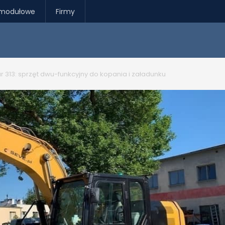
modułowe
Firmy
ar 313: sprzęt dwu-funkcyjny do kopania i załadunku