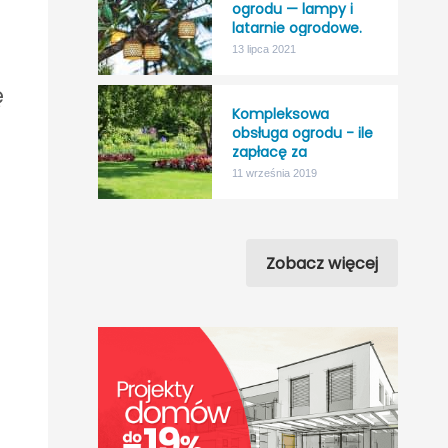
ogrodu — lampy i
latarnie ogrodowe.
13 lipca 2021
ę
Kompleksowa
obsługa ogrodu - ile
zapłacę za
“nicnierobienie”?
11 września 2019
Zobacz więcej