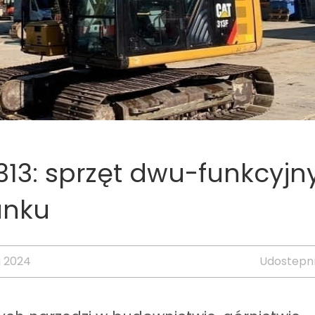
 313: sprzęt dwu-funkcyjn
unku
a 2024
Udostepni