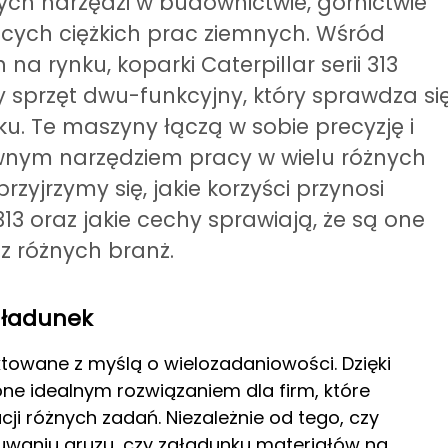
ych narzędzi w budownictwie, górnictwie
cych ciężkich prac ziemnych. Wśród
 rynku, koparki Caterpillar serii 313
y sprzęt dwu-funkcyjny, który sprawdza si
ku. Te maszyny łączą w sobie precyzję i
tywnym narzędziem pracy w wielu różnych
zyjrzymy się, jakie korzyści przynosi
13 oraz jakie cechy sprawiają, że są one
z różnych branż.
załadunek
towane z myślą o wielozadaniowości. Dzięki
ne idealnym rozwiązaniem dla firm, które
cji różnych zadań. Niezależnie od tego, czy
aniu gruzu, czy załadunku materiałów na