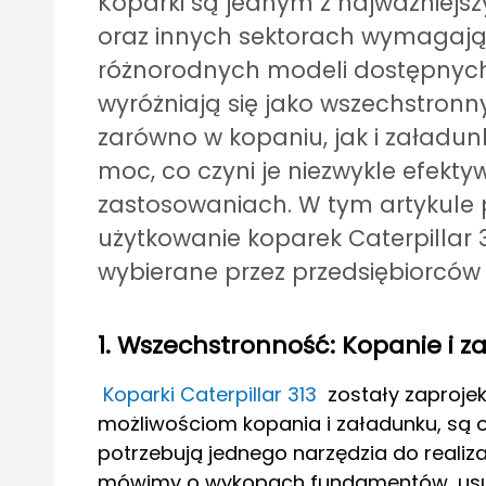
Koparki są jednym z najważniejsz
oraz innych sektorach wymagają
różnorodnych modeli dostępnych na
wyróżniają się jako wszechstronn
zarówno w kopaniu, jak i załadun
moc, co czyni je niezwykle efek
zastosowaniach. W tym artykule pr
użytkowanie koparek Caterpillar 3
wybierane przez przedsiębiorców 
1. Wszechstronność: Kopanie i 
Koparki Caterpillar 313
zostały zaprojek
możliwościom kopania i załadunku, są o
potrzebują jednego narzędzia do realiza
mówimy o wykopach fundamentów, usuw