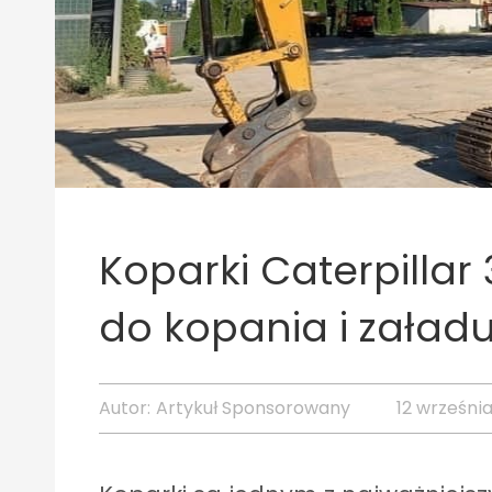
Koparki Caterpillar
do kopania i załad
Autor:
Artykuł Sponsorowany
12 wrześni