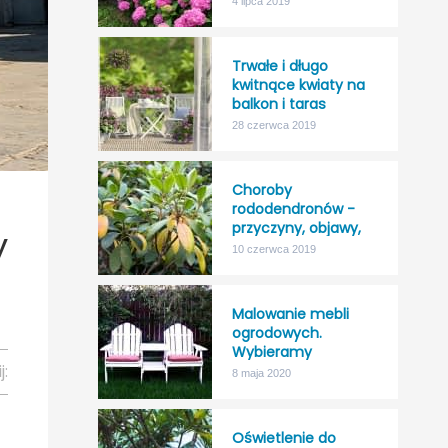
4 lipca 2019
odporność na mróz!
Trwałe i długo
kwitnące kwiaty na
balkon i taras
28 czerwca 2019
Choroby
rododendronów -
przyczyny, objawy,
y
leczenie
10 czerwca 2019
Malowanie mebli
ogrodowych.
Wybieramy
j:
najlepszy impregnat
8 maja 2020
do drewna na
zewnątrz.
Oświetlenie do