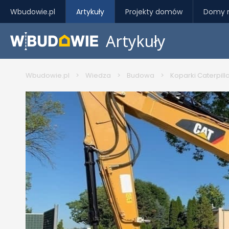
Wbudowie.pl
Artykuły
Projekty domów
Domy 
Artykuły
Wbudowie.pl
>
Wiedza
>
Budowa
>
Koparki Caterpill