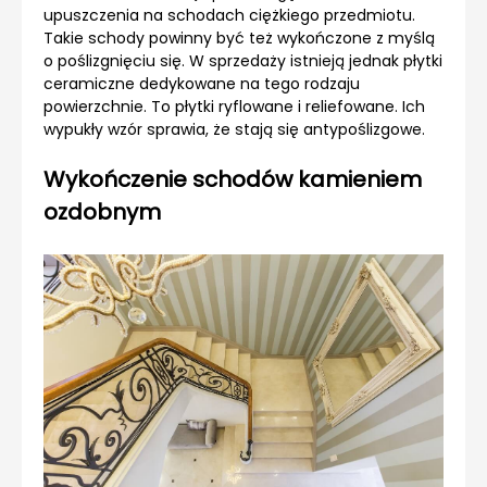
upuszczenia na schodach ciężkiego przedmiotu.
Takie schody powinny być też wykończone z myślą
o poślizgnięciu się. W sprzedaży istnieją jednak płytki
ceramiczne dedykowane na tego rodzaju
powierzchnie. To płytki ryflowane i reliefowane. Ich
wypukły wzór sprawia, że stają się antypoślizgowe.
Wykończenie schodów kamieniem
ozdobnym