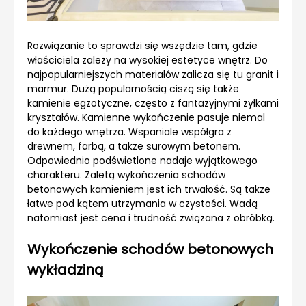
Rozwiązanie to sprawdzi się wszędzie tam, gdzie
właściciela zależy na wysokiej estetyce wnętrz. Do
najpopularniejszych materiałów zalicza się tu granit i
marmur. Dużą popularnością ciszą się także
kamienie egzotyczne, często z fantazyjnymi żyłkami
kryształów. Kamienne wykończenie pasuje niemal
do każdego wnętrza. Wspaniale współgra z
drewnem, farbą, a także surowym betonem.
Odpowiednio podświetlone nadaje wyjątkowego
charakteru. Zaletą wykończenia schodów
betonowych kamieniem jest ich trwałość. Są także
łatwe pod kątem utrzymania w czystości. Wadą
natomiast jest cena i trudność związana z obróbką.
Wykończenie schodów betonowych
wykładziną