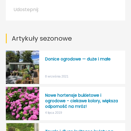
Udostepnij:
Artykuły sezonowe
Donice ogrodowe — duże i małe
8 września 2021
Nowe hortensje bukietowe i
ogrodowe - ciekawe kolory, większa
odporność na mróz!
4 lipca 2019