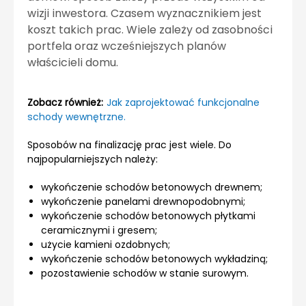
wizji inwestora. Czasem wyznacznikiem jest
koszt takich prac. Wiele zależy od zasobności
portfela oraz wcześniejszych planów
właścicieli domu.
Zobacz również:
Jak zaprojektować funkcjonalne
schody wewnętrzne.
Sposobów na finalizację prac jest wiele. Do
najpopularniejszych należy:
wykończenie schodów betonowych drewnem;
wykończenie panelami drewnopodobnymi;
wykończenie schodów betonowych płytkami
ceramicznymi i gresem;
użycie kamieni ozdobnych;
wykończenie schodów betonowych wykładziną;
pozostawienie schodów w stanie surowym.