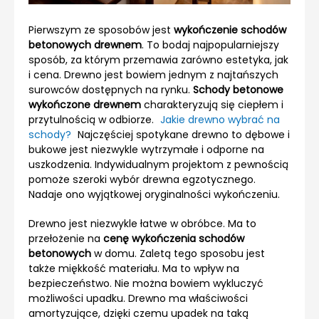
Pierwszym ze sposobów jest
wykończenie schodów
betonowych drewnem
. To bodaj najpopularniejszy
sposób, za którym przemawia zarówno estetyka, jak
i cena. Drewno jest bowiem jednym z najtańszych
surowców dostępnych na rynku.
Schody betonowe
wykończone drewnem
charakteryzują się ciepłem i
przytulnością w odbiorze.
Jakie drewno wybrać na
schody?
Najczęściej spotykane drewno to dębowe i
bukowe jest niezwykle wytrzymałe i odporne na
uszkodzenia. Indywidualnym projektom z pewnością
pomoże szeroki wybór drewna egzotycznego.
Nadaje ono wyjątkowej oryginalności wykończeniu.
Drewno jest niezwykle łatwe w obróbce. Ma to
przełożenie na
cenę wykończenia schodów
betonowych
w domu. Zaletą tego sposobu jest
także miękkość materiału. Ma to wpływ na
bezpieczeństwo. Nie można bowiem wykluczyć
możliwości upadku. Drewno ma właściwości
amortyzujące, dzięki czemu upadek na taką