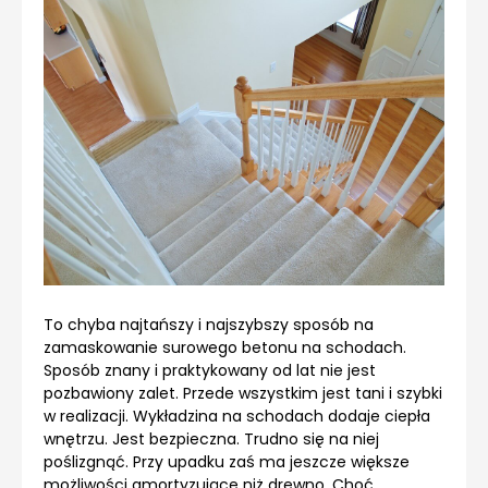
To chyba najtańszy i najszybszy sposób na
zamaskowanie surowego betonu na schodach.
Sposób znany i praktykowany od lat nie jest
pozbawiony zalet. Przede wszystkim jest tani i szybki
w realizacji. Wykładzina na schodach dodaje ciepła
wnętrzu. Jest bezpieczna. Trudno się na niej
poślizgnąć. Przy upadku zaś ma jeszcze większe
możliwości amortyzujące niż drewno. Choć