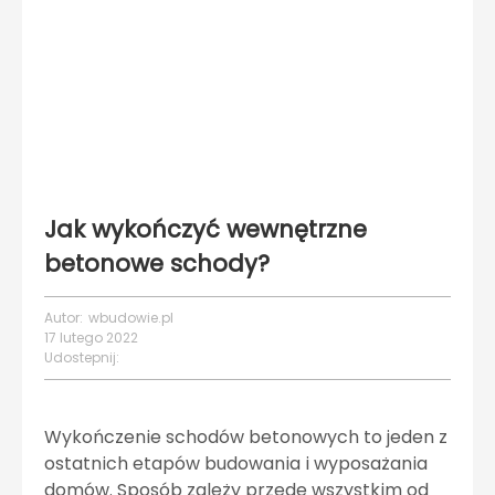
Jak wykończyć wewnętrzne
betonowe schody?
Autor:
wbudowie.pl
17 lutego 2022
Udostepnij:
Wykończenie schodów betonowych to jeden z
ostatnich etapów budowania i wyposażania
domów. Sposób zależy przede wszystkim od