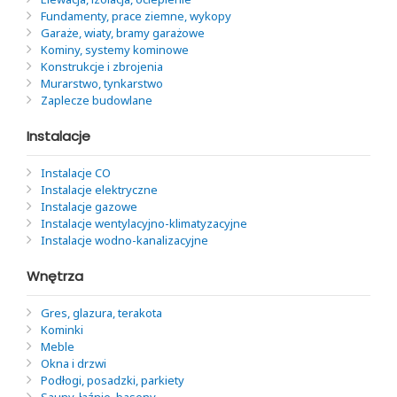
Fundamenty, prace ziemne, wykopy
Garaże, wiaty, bramy garażowe
Kominy, systemy kominowe
Konstrukcje i zbrojenia
Murarstwo, tynkarstwo
Zaplecze budowlane
Instalacje
Instalacje CO
Instalacje elektryczne
Instalacje gazowe
Instalacje wentylacyjno-klimatyzacyjne
Instalacje wodno-kanalizacyjne
Wnętrza
Gres, glazura, terakota
Kominki
Meble
Okna i drzwi
Podłogi, posadzki, parkiety
Sauny, łaźnie, baseny