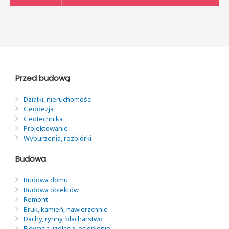
Przed budową
Działki, nieruchomości
Geodezja
Geotechnika
Projektowanie
Wyburzenia, rozbiórki
Budowa
Budowa domu
Budowa obiektów
Remont
Bruk, kamień, nawierzchnie
Dachy, rynny, blacharstwo
Elewacja, izolacja, ocieplenie