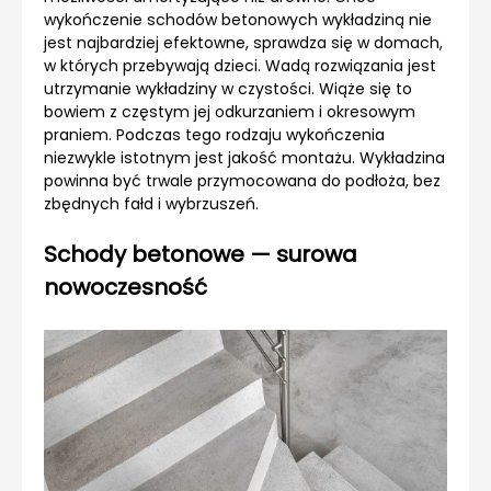
wykończenie schodów betonowych wykładziną nie
jest najbardziej efektowne, sprawdza się w domach,
w których przebywają dzieci. Wadą rozwiązania jest
utrzymanie wykładziny w czystości. Wiąże się to
bowiem z częstym jej odkurzaniem i okresowym
praniem. Podczas tego rodzaju wykończenia
niezwykle istotnym jest jakość montażu. Wykładzina
powinna być trwale przymocowana do podłoża, bez
zbędnych fałd i wybrzuszeń.
Schody betonowe — surowa
nowoczesność