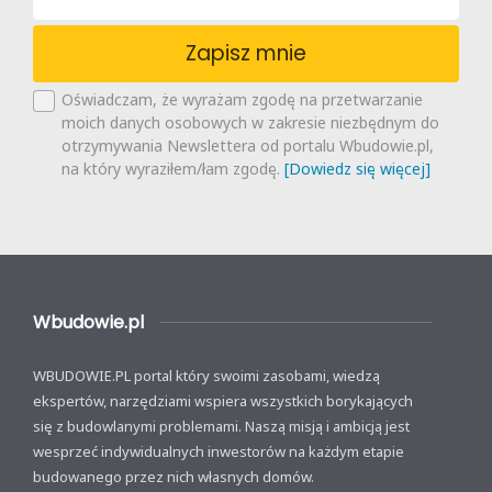
Zapisz mnie
Oświadczam, że wyrażam zgodę na przetwarzanie
moich danych osobowych w zakresie niezbędnym do
otrzymywania Newslettera od portalu Wbudowie.pl,
na który wyraziłem/łam zgodę.
[Dowiedz się więcej]
Wbudowie.pl
WBUDOWIE.PL portal który swoimi zasobami, wiedzą
ekspertów, narzędziami wspiera wszystkich borykających
się z budowlanymi problemami. Naszą misją i ambicją jest
wesprzeć indywidualnych inwestorów na każdym etapie
budowanego przez nich własnych domów.