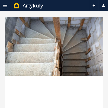
Artykuły