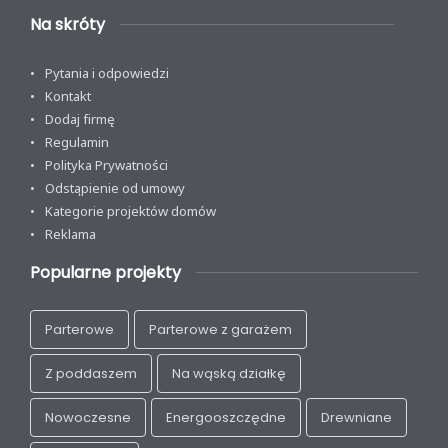
Na skróty
Pytania i odpowiedzi
Kontakt
Dodaj firmę
Regulamin
Polityka Prywatności
Odstąpienie od umowy
Kategorie projektów domów
Reklama
Popularne projekty
Parterowe
Parterowe z garażem
Z poddaszem
Na wąską działkę
Nowoczesne
Energooszczędne
Drewniane