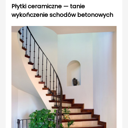
Płytki ceramiczne — tanie
wykończenie schodów betonowych