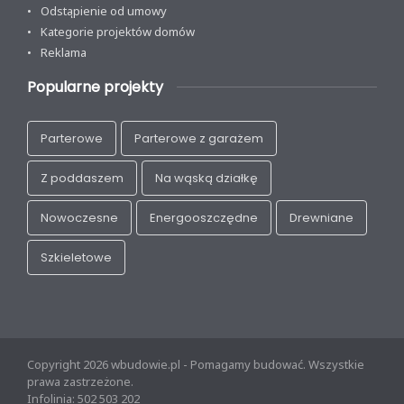
Odstąpienie od umowy
Kategorie projektów domów
Reklama
Popularne projekty
Parterowe
Parterowe z garażem
Z poddaszem
Na wąską działkę
Nowoczesne
Energooszczędne
Drewniane
Szkieletowe
Copyright 2026 wbudowie.pl - Pomagamy budować. Wszystkie
prawa zastrzeżone.
Infolinia: 502 503 202