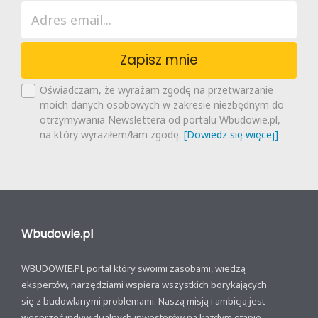
Zapisz mnie
Oświadczam, że wyrażam zgodę na przetwarzanie
moich danych osobowych w zakresie niezbędnym do
otrzymywania Newslettera od portalu Wbudowie.pl,
na który wyraziłem/łam zgodę.
[Dowiedz się więcej]
Wbudowie.pl
WBUDOWIE.PL portal który swoimi zasobami, wiedzą
ekspertów, narzędziami wspiera wszystkich borykających
się z budowlanymi problemami. Naszą misją i ambicją jest
wesprzeć indywidualnych inwestorów na każdym etapie