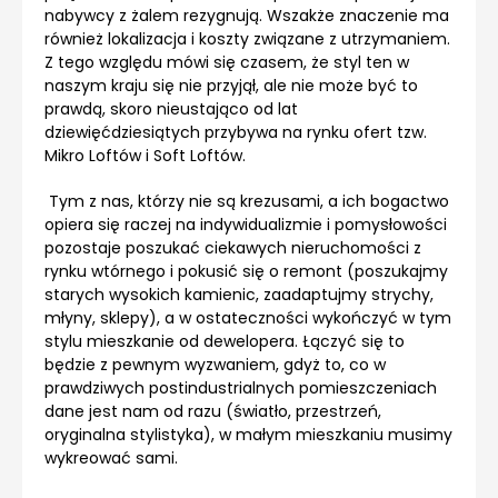
nabywcy z żalem rezygnują. Wszakże znaczenie ma
również lokalizacja i koszty związane z utrzymaniem.
Z tego względu mówi się czasem, że styl ten w
naszym kraju się nie przyjął, ale nie może być to
prawdą, skoro nieustająco od lat
dziewięćdziesiątych przybywa na rynku ofert tzw.
Mikro Loftów i Soft Loftów.
Tym z nas, którzy nie są krezusami, a ich bogactwo
opiera się raczej na indywidualizmie i pomysłowości
pozostaje poszukać ciekawych nieruchomości z
rynku wtórnego i pokusić się o remont (poszukajmy
starych wysokich kamienic, zaadaptujmy strychy,
młyny, sklepy), a w ostateczności wykończyć w tym
stylu mieszkanie od dewelopera. Łączyć się to
będzie z pewnym wyzwaniem, gdyż to, co w
prawdziwych postindustrialnych pomieszczeniach
dane jest nam od razu (światło, przestrzeń,
oryginalna stylistyka), w małym mieszkaniu musimy
wykreować sami.