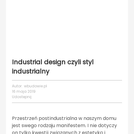
Industrial design czyli styl
industrialny
Autor:
wbudowie.pl
16 maja 2019
Udostepnij:
Przestrzeń postindustrialna w naszym domu
jest swego rodzaju manifestem. I nie dotyczy
on tylko kwestii związanych z estetyką i