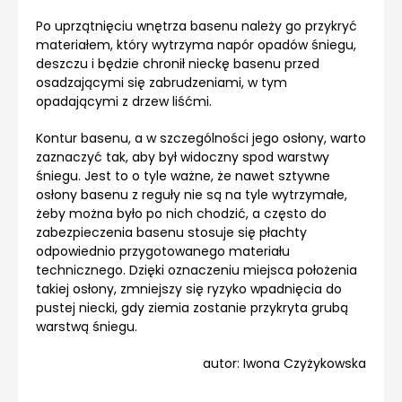
Po uprzątnięciu wnętrza basenu należy go przykryć
materiałem, który wytrzyma napór opadów śniegu,
deszczu i będzie chronił nieckę basenu przed
osadzającymi się zabrudzeniami, w tym
opadającymi z drzew liśćmi.
Kontur basenu, a w szczególności jego osłony, warto
zaznaczyć tak, aby był widoczny spod warstwy
śniegu. Jest to o tyle ważne, że nawet sztywne
osłony basenu z reguły nie są na tyle wytrzymałe,
żeby można było po nich chodzić, a często do
zabezpieczenia basenu stosuje się płachty
odpowiednio przygotowanego materiału
technicznego. Dzięki oznaczeniu miejsca położenia
takiej osłony, zmniejszy się ryzyko wpadnięcia do
pustej niecki, gdy ziemia zostanie przykryta grubą
warstwą śniegu.
autor: Iwona Czyżykowska