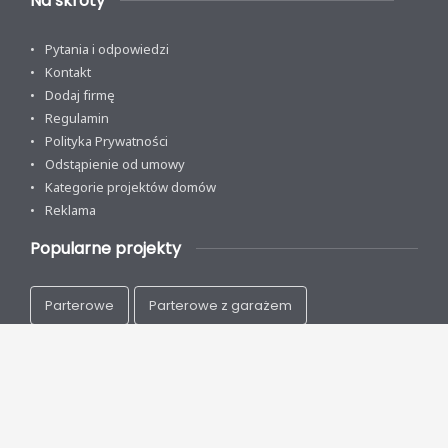
Na skróty
Pytania i odpowiedzi
Kontakt
Dodaj firmę
Regulamin
Polityka Prywatności
Odstąpienie od umowy
Kategorie projektów domów
Reklama
Popularne projekty
Parterowe
Parterowe z garażem
Z poddaszem
Na wąską działkę
Nowoczesne
Energooszczędne
Drewniane
Szkieletowe