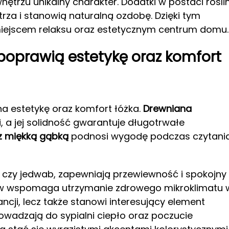
nętrzu unikalny charakter. Dodatki w postaci rośli
za i stanowią naturalną ozdobę. Dzięki tym
 miejscem relaksu oraz estetycznym centrum domu.
 poprawią estetykę oraz komfort
na estetykę oraz komfort łóżka.
Drewniana
, a jej solidność gwarantuje długotrwałe
z miękką gąbką
podnosi wygodę podczas czytani
en czy jedwab, zapewniają przewiewność i spokojny
łów wspomaga utrzymanie zdrowego mikroklimatu 
ancji, lecz także stanowi interesujący element
rowadzają do sypialni ciepło oraz poczucie