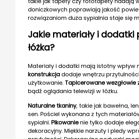
takie jak tapety czy fototapety nadają w
doniczkowych poprawiają jakość powietr
rozwiązaniom duża sypialnia staje się
Jakie materiały i dodatki
łóżka?
Materiały i dodatki mają istotny wpływ 
konstrukcja
dodaje wnętrzu przytulności
użytkowanie.
Tapicerowane wezgłowie 
bądź oglądania telewizji w łóżku.
Naturalne tkaniny
, takie jak bawełna, l
sen. Pościel wykonana z tych materia
sypialni.
Pikowanie
nie tylko dodaje eleg
dekoracyjny. Miękkie narzuty i pledy wp