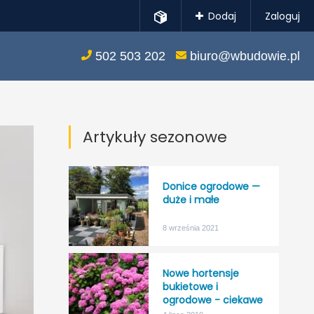
Dodaj
Zaloguj
502 503 202
biuro@wbudowie.pl
Artykuły sezonowe
Donice ogrodowe —
duże i małe
8 września 2021
Nowe hortensje
bukietowe i
ogrodowe - ciekawe
kolory, większa