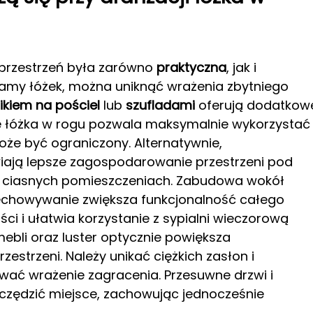
by przestrzeń była zarówno
praktyczna
, jak i
 ramy łóżek, można uniknąć wrażenia zbytniego
kiem na pościel
lub
szufladami
oferują dodatkow
e łóżka w rogu pozwala maksymalnie wykorzystać
że być ograniczony. Alternatywnie,
wiają lepsze zagospodarowanie przestrzeni pod
w ciasnych pomieszczeniach. Zabudowa wokół
echowywanie zwiększa funkcjonalność całego
ci i ułatwia korzystanie z sypialni wieczorową
mebli oraz luster optycznie powiększa
zestrzeni. Należy unikać ciężkich zasłon i
ć wrażenie zagracenia. Przesuwne drzwi i
zędzić miejsce, zachowując jednocześnie