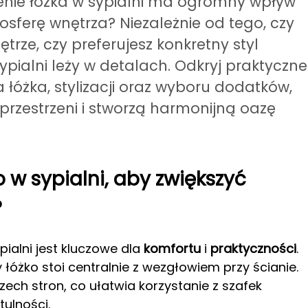
ienie łóżka w sypialni ma ogromny wpływ
osferę wnętrza? Niezależnie od tego, czy
rze, czy preferujesz konkretny styl
ypialni leży w detalach. Odkryj praktyczne
łóżka, stylizacji oraz wyboru dodatków,
przestrzeni i stworzą harmonijną oazę
o w sypialni, aby zwiększyć
?
ialni jest kluczowe dla
komfortu
i
praktyczności
.
 łóżko stoi centralnie z wezgłowiem przy ścianie.
zech stron, co ułatwia korzystanie z szafek
ulności.