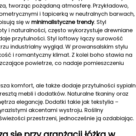
za, tworząc pożądaną atmosferę. Przykładowo,
eometrycznymi i tapicerką w neutralnych barwach,
pisują się w
minimalistyczne trendy
. Styl
ty i naturalności, często wykorzystuje drewniane
aje przytulności. Styl loftowy łączy surowość
zu industrialny wygląd. W prowansalskim stylu
ość i romantyczny klimat. Z kolei boho stawia na
szczające powietrze, co nadaje pomieszczeniu
za komfort, ale także dodaje przytulności sypialni
resztą mebli i dodatków. Naturalne tkaniny oraz
za elegancję. Dodatki takie jak tekstylia –
yrazistymi akcentami wystroju. Rośliny
wieżości przestrzeni, jednocześnie ją ozdabiając.
ą się przy aranżacji łóżka w