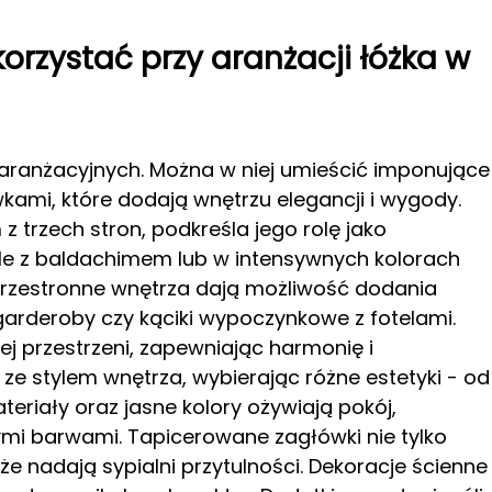
korzystać przy aranżacji łóżka w
i aranżacyjnych. Można w niej umieścić imponujące
ami, które dodają wnętrzu elegancji i wygody.
z trzech stron, podkreśla jego rolę jako
le z baldachimem lub w intensywnych kolorach
Przestronne wnętrza dają możliwość dodania
 garderoby czy kąciki wypoczynkowe z fotelami.
ej przestrzeni, zapewniając harmonię i
e stylem wnętrza, wybierając różne estetyki - od
teriały oraz jasne kolory ożywiają pokój,
ymi barwami. Tapicerowane zagłówki nie tylko
że nadają sypialni przytulności. Dekoracje ścienne