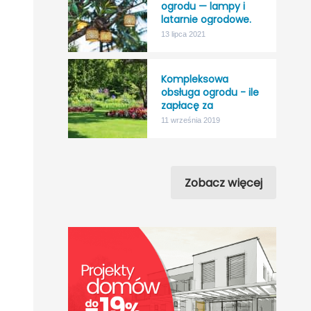
ogrodu — lampy i
latarnie ogrodowe.
13 lipca 2021
Kompleksowa
obsługa ogrodu - ile
zapłacę za
“nicnierobienie”?
11 września 2019
Zobacz więcej