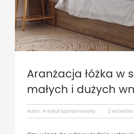
Aranżacja łóżka w sy
małych i dużych wn
Autor:
Artykuł Sponsorowany
2 września