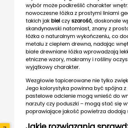
wybór może podkreślić charakter wnętr
nowoczesne łóżka z prostymi liniami g
takich jak
biel
czy
szarość
, doskonale w
skandynawski natomiast, znany z prosto
łóżka o naturalnym wykończeniu, co dod
metalu z ciepłem drewna, nadając wnętr
białe drewniane łóżka wprowadzają lekk
etniczne wzory, makramy i rośliny oczy
wyjątkowy charakter.
Wezgłowie tapicerowane nie tylko zwięks
Jego kolorystyka powinna być spójna z 
pastelowe odcienie mogą wnieść do wnętr
narzuty czy poduszki – mogą stać się w
poprawiające jakość powietrza dodają ś
Jakie rozwiązania sprawdz