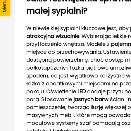
małej sypialni?
W niewielkiej sypialni kluczowe jest, a
atrakcyjna wizualnie
. Wybierając lekkie
przytłoczenia wnętrza. Modele z
pojemni
miejsce do przechowywania. Ustawieni
dostępną powierzchnię, choć dostęp mo
półkotapczany i łóżka piętrowe umożli
spodem, co jest wyjątkowo korzystne 
łóżka z dodatkowymi miejscami na prz
pokoju. Oświetlenie
LED
dodaje przytulnoś
porą. Stosowanie
jasnych barw
ścian i 
pomieszczenie, tworząc iluzję większej pr
masywnych mebli, które mogą powodowa
modułowe systemy szaf pomagają oszc
estetykę i funkcjonalność.