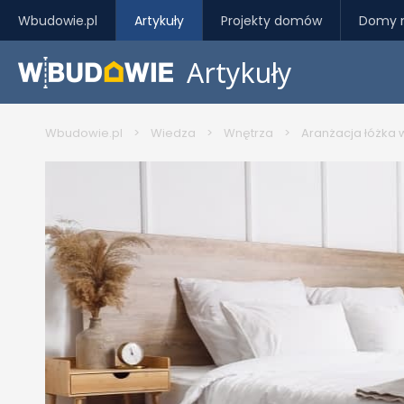
Wbudowie.pl
Artykuły
Projekty domów
Domy 
Artykuły
Wbudowie.pl
>
Wiedza
>
Wnętrza
>
Aranżacja łóżka w