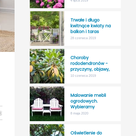
4 lipca 2019
odporność na mróz!
Trwałe i długo
kwitnące kwiaty na
balkon i taras
28 czerwca 2019
Choroby
rododendronów -
przyczyny, objawy,
leczenie
10 czerwca 2019
Malowanie mebli
ogrodowych.
Wybieramy
j:
najlepszy impregnat
8 maja 2020
do drewna na
zewnątrz.
Oświetlenie do