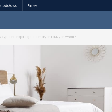
modułowe
Firmy
 sypialni: inspiracje dla małych i dużych wnętrz