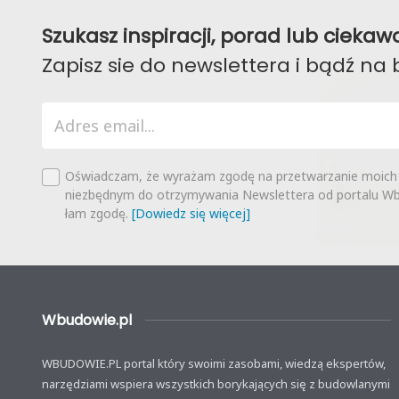
Szukasz inspiracji, porad lub ciek
Zapisz sie do newslettera i bądź na 
Oświadczam, że wyrażam zgodę na przetwarzanie moich
niezbędnym do otrzymywania Newslettera od portalu Wbu
łam zgodę.
[Dowiedz się więcej]
Wbudowie.pl
WBUDOWIE.PL portal który swoimi zasobami, wiedzą ekspertów,
narzędziami wspiera wszystkich borykających się z budowlanymi