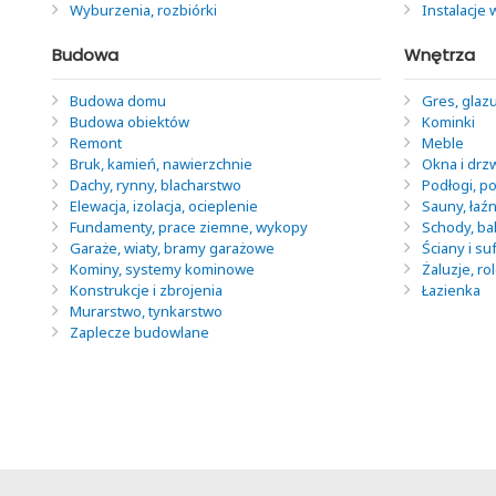
Wyburzenia, rozbiórki
Instalacje
Budowa
Wnętrza
Budowa domu
Gres, glazu
Budowa obiektów
Kominki
Remont
Meble
Bruk, kamień, nawierzchnie
Okna i drz
Dachy, rynny, blacharstwo
Podłogi, po
Elewacja, izolacja, ocieplenie
Sauny, łaź
Fundamenty, prace ziemne, wykopy
Schody, ba
Garaże, wiaty, bramy garażowe
Ściany i suf
Kominy, systemy kominowe
Żaluzje, ro
Konstrukcje i zbrojenia
Łazienka
Murarstwo, tynkarstwo
Zaplecze budowlane