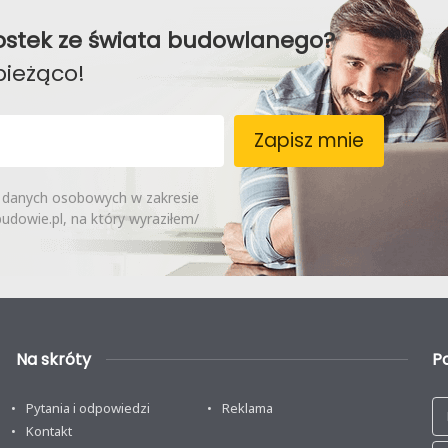
awostek ze świata budowlanego?
bieżąco!
Zapisz mnie
 danych osobowych w zakresie
dowie.pl, na który wyraziłem/
Na skróty
P
Pytania i odpowiedzi
Reklama
Kontakt