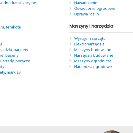
 wodno-kanalizacyjne
Nawadnianie
Oświetlenie ogrodowe
Uprawa roślin
Maszyny i narzędzia
ra, terakota
Wynajem sprzętu
wi
Elektronarzędzia
sadzki, parkiety
Maszyny budowlane
nie, baseny
Narzędzia budowlane
lustrady, poręcze
Maszyny ogrodnicze
ity
Narzędzia ogrodowe
lety, markizy