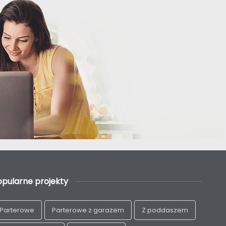
opularne projekty
Parterowe
Parterowe z garażem
Z poddaszem