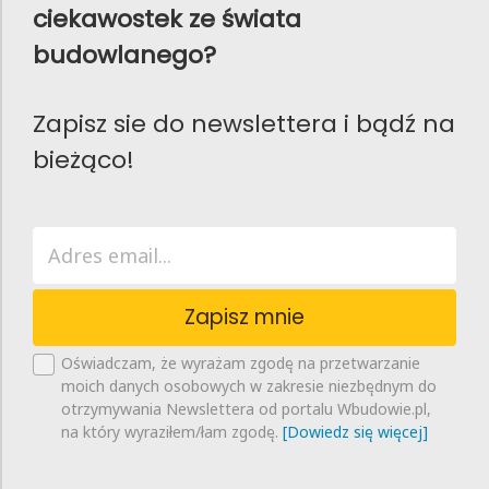
ciekawostek ze świata
budowlanego?
Zapisz sie do newslettera i bądź na
bieżąco!
Zapisz mnie
Oświadczam, że wyrażam zgodę na przetwarzanie
moich danych osobowych w zakresie niezbędnym do
otrzymywania Newslettera od portalu Wbudowie.pl,
na który wyraziłem/łam zgodę.
[Dowiedz się więcej]