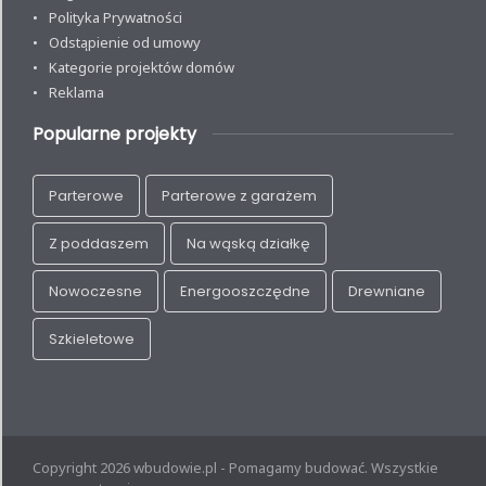
Polityka Prywatności
Odstąpienie od umowy
Kategorie projektów domów
Reklama
Popularne projekty
Parterowe
Parterowe z garażem
Z poddaszem
Na wąską działkę
Nowoczesne
Energooszczędne
Drewniane
Szkieletowe
Copyright 2026 wbudowie.pl - Pomagamy budować. Wszystkie