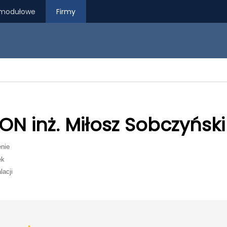
modułowe
Firmy
ON inż. Miłosz Sobczyński
enie
ek
lacji