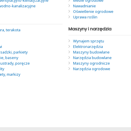
wentylacyjno-klimatyzacyjne
Meble ogrodowe
 wodno-kanalizacyjne
Nawadnianie
Oświetlenie ogrodowe
Uprawa roślin
Maszyny i narzędzia
ra, terakota
Wynajem sprzętu
wi
Elektronarzędzia
sadzki, parkiety
Maszyny budowlane
nie, baseny
Narzędzia budowlane
lustrady, poręcze
Maszyny ogrodnicze
ity
Narzędzia ogrodowe
lety, markizy