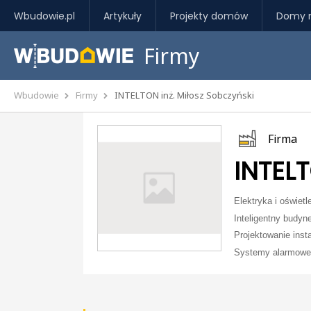
Wbudowie.pl
Artykuły
Projekty domów
Domy 
Firmy
Wbudowie
Firmy
INTELTON inż. Miłosz Sobczyński
Firma
INTELT
Elektryka i oświetl
Inteligentny budyn
Projektowanie insta
Systemy alarmowe