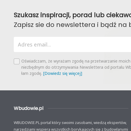
Szukasz inspiracji, porad lub ciek
Zapisz sie do newslettera i bądź na 
Oświadczam, że wyrażam zgodę na przetwarzanie moich
niezbędnym do otrzymywania Newslettera od portalu Wbu
łam zgodę.
[Dowiedz się więcej]
Wbudowie.pl
WBUDOWIE.PL portal który swoimi zasobami, wiedzą ekspertów,
narzędziami wspiera wszystkich borykających się z budowlanymi