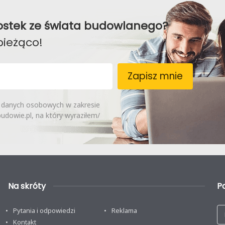
awostek ze świata budowlanego?
bieżąco!
Zapisz mnie
 danych osobowych w zakresie
dowie.pl, na który wyraziłem/
Na skróty
P
Pytania i odpowiedzi
Reklama
Kontakt