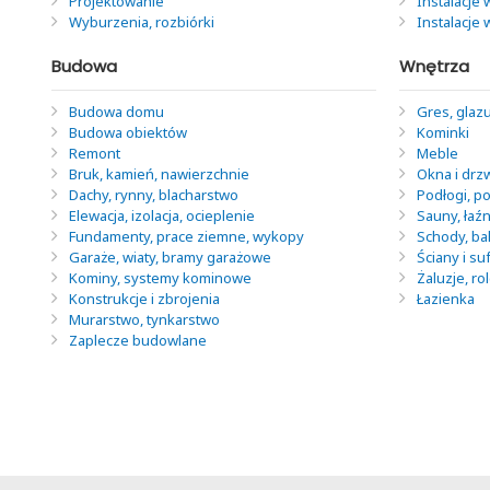
Projektowanie
Instalacje 
Wyburzenia, rozbiórki
Instalacje
Budowa
Wnętrza
Budowa domu
Gres, glazu
Budowa obiektów
Kominki
Remont
Meble
Bruk, kamień, nawierzchnie
Okna i drz
Dachy, rynny, blacharstwo
Podłogi, po
Elewacja, izolacja, ocieplenie
Sauny, łaź
Fundamenty, prace ziemne, wykopy
Schody, ba
Garaże, wiaty, bramy garażowe
Ściany i suf
Kominy, systemy kominowe
Żaluzje, ro
Konstrukcje i zbrojenia
Łazienka
Murarstwo, tynkarstwo
Zaplecze budowlane