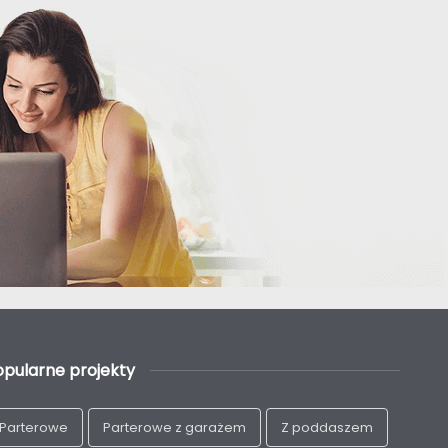
opularne projekty
Parterowe
Parterowe z garażem
Z poddaszem