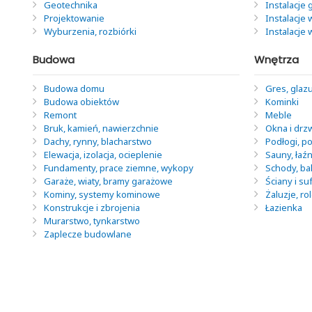
Geotechnika
Instalacje
Projektowanie
Instalacje 
Wyburzenia, rozbiórki
Instalacje
Budowa
Wnętrza
Budowa domu
Gres, glazu
Budowa obiektów
Kominki
Remont
Meble
Bruk, kamień, nawierzchnie
Okna i drz
Dachy, rynny, blacharstwo
Podłogi, po
Elewacja, izolacja, ocieplenie
Sauny, łaź
Fundamenty, prace ziemne, wykopy
Schody, ba
Garaże, wiaty, bramy garażowe
Ściany i suf
Kominy, systemy kominowe
Żaluzje, ro
Konstrukcje i zbrojenia
Łazienka
Murarstwo, tynkarstwo
Zaplecze budowlane