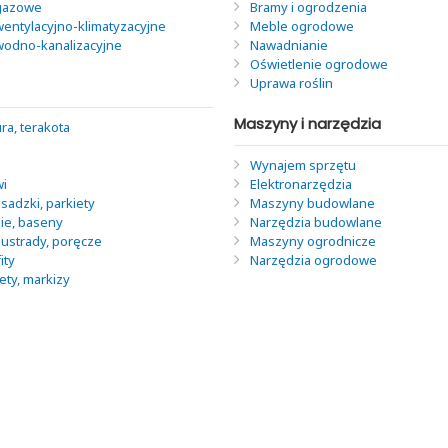
 gazowe
Bramy i ogrodzenia
wentylacyjno-klimatyzacyjne
Meble ogrodowe
 wodno-kanalizacyjne
Nawadnianie
Oświetlenie ogrodowe
Uprawa roślin
Maszyny i narzędzia
ra, terakota
Wynajem sprzętu
wi
Elektronarzędzia
sadzki, parkiety
Maszyny budowlane
nie, baseny
Narzędzia budowlane
lustrady, poręcze
Maszyny ogrodnicze
ity
Narzędzia ogrodowe
lety, markizy