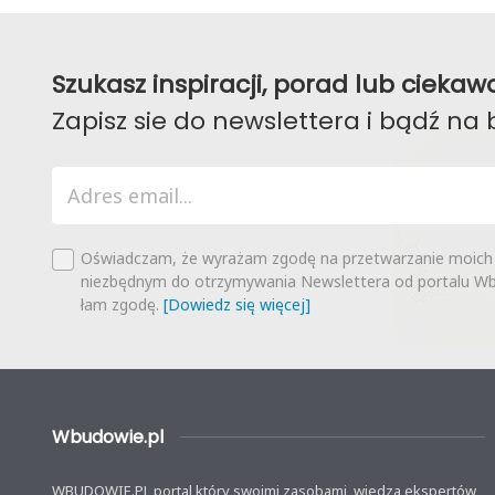
Szukasz inspiracji, porad lub ciek
Zapisz sie do newslettera i bądź na 
Oświadczam, że wyrażam zgodę na przetwarzanie moich
niezbędnym do otrzymywania Newslettera od portalu Wbu
łam zgodę.
[Dowiedz się więcej]
Wbudowie.pl
WBUDOWIE.PL portal który swoimi zasobami, wiedzą ekspertów,