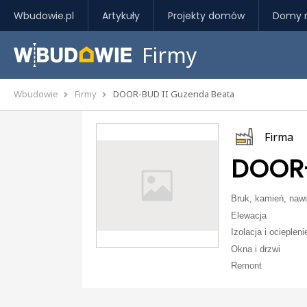
Wbudowie.pl
Artykuły
Projekty domów
Domy 
Firmy
Wbudowie
Firmy
DOOR-BUD II Guzenda Beata
Firma
DOOR-
Bruk, kamień, nawi
Elewacja
Izolacja i ociepleni
Okna i drzwi
Remont