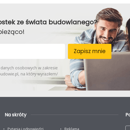
awostek ze świata budowlanego?
bieżąco!
Zapisz mnie
 danych osobowych w zakresie
dowie.pl, na który wyraziłem/
Na skróty
P
Pytania i odpowiedzi
Reklama