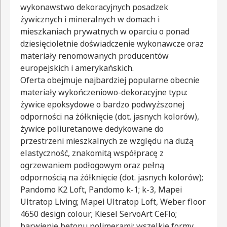
wykonawstwo dekoracyjnych posadzek
żywicznych i mineralnych w domach i
mieszkaniach prywatnych w oparciu o ponad
dziesięcioletnie doświadczenie wykonawcze oraz
materiały renomowanych producentów
europejskich i amerykańskich.
Oferta obejmuje najbardziej popularne obecnie
materiały wykończeniowo-dekoracyjne typu:
żywice epoksydowe o bardzo podwyższonej
odporności na żółknięcie (dot. jasnych kolorów),
żywice poliuretanowe dedykowane do
przestrzeni mieszkalnych ze względu na dużą
elastyczność, znakomitą współpracę z
ogrzewaniem podłogowym oraz pełną
odpornością na żółknięcie (dot. jasnych kolorów);
Pandomo K2 Loft, Pandomo k-1; k-3, Mapei
Ultratop Living; Mapei Ultratop Loft, Weber floor
4650 design colour; Kiesel ServoArt CeFlo;
barwienie betonu polimerami; wszelkie formy