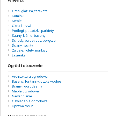
Wnętrza
Gres, glazura, terakota
Kominki
Meble
Okna i drzwi
Podłogi, posadzki, parkiety
Sauny, łaźnie, baseny
Schody, balustrady, poręcze
Ściany i sufity
Żaluzje, rolety, markizy
Łazienka
Ogród i otoczenie
Architektura ogrodowa
Baseny, fontanny, oczka wodne
Bramy i ogrodzenia
Meble ogrodowe
Nawadnianie
Oświetlenie ogrodowe
Uprawa roślin